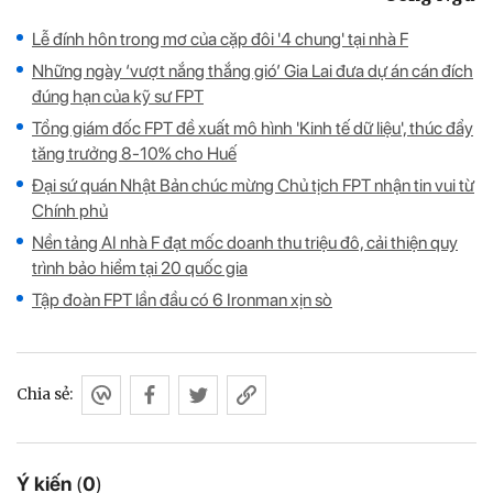
Lễ đính hôn trong mơ của cặp đôi '4 chung' tại nhà F
Những ngày ‘vượt nắng thắng gió’ Gia Lai đưa dự án cán đích
đúng hạn của kỹ sư FPT
Tổng giám đốc FPT đề xuất mô hình 'Kinh tế dữ liệu', thúc đẩy
tăng trưởng 8-10% cho Huế
Đại sứ quán Nhật Bản chúc mừng Chủ tịch FPT nhận tin vui từ
Chính phủ
Nền tảng AI nhà F đạt mốc doanh thu triệu đô, cải thiện quy
trình bảo hiểm tại 20 quốc gia
Tập đoàn FPT lần đầu có 6 Ironman xịn sò
Chia sẻ:
Ý kiến
(
0
)