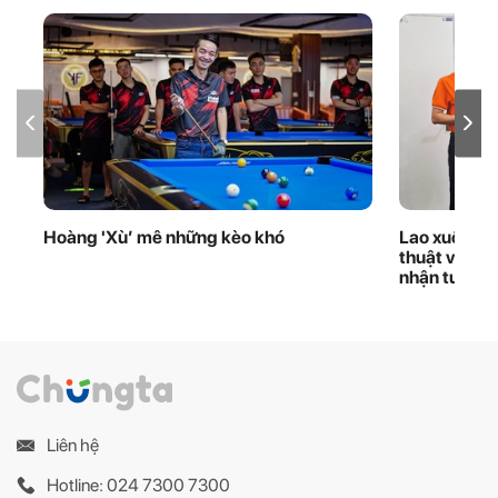
Hoàng 'Xù’ mê những kèo khó
Lao xuống d
thuật viên 
nhận tuyên
Liên hệ
Hotline: 024 7300 7300