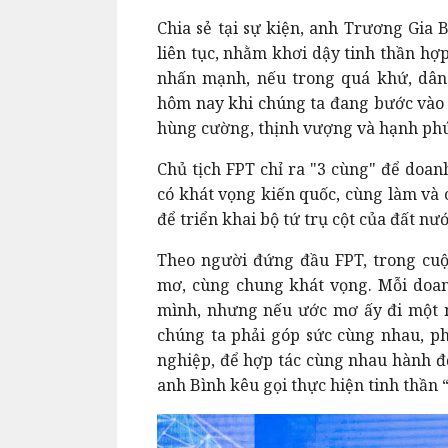
Chia sẻ tại sự kiện, anh Trương Gia 
liên tục, nhằm khơi dậy tinh thần hợ
nhấn mạnh, nếu trong quá khứ, dân 
hôm nay khi chúng ta đang bước vào 
hùng cường, thịnh vượng và hạnh phúc
Chủ tịch FPT chỉ ra "3 cùng" để doan
có khát vọng kiến quốc, cùng làm và 
để triển khai bộ tứ trụ cột của đất nư
Theo người đứng đầu FPT, trong cuộ
mơ, cùng chung khát vọng. Mỗi doan
mình, nhưng nếu ước mơ ấy đi một mì
chúng ta phải góp sức cùng nhau, ph
nghiệp, để hợp tác cùng nhau hành độ
anh Bình kêu gọi thực hiện tinh thần 