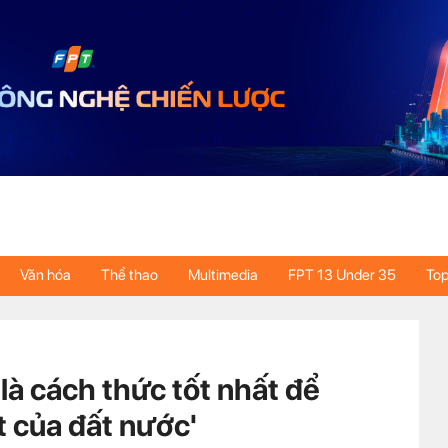
Văn hóa
Thể thao
Multimedia
FPT 13 Under 35
Top
 là cách thức tốt nhất để
ột của đất nước'