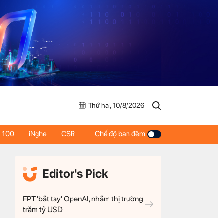
Thứ hai, 10/8/2026
 100
iNghe
CSR
Chế độ ban đêm
Editor's Pick
FPT 'bắt tay' OpenAI, nhắm thị trường
trăm tỷ USD