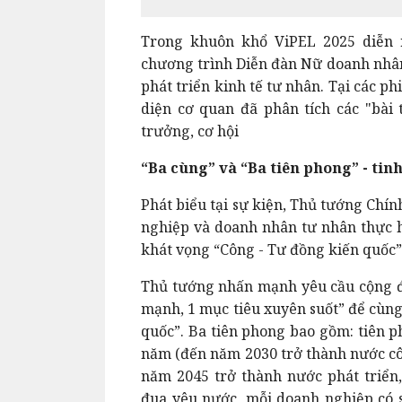
Trong khuôn khổ ViPEL 2025 diễn 
chương trình Diễn đàn Nữ doanh nhân
phát triển kinh tế tư nhân. Tại các p
diện cơ quan đã phân tích các "bài 
trưởng, cơ hội
“Ba cùng” và “Ba tiên phong” - ti
Phát biểu tại sự kiện, Thủ tướng Ch
nghiệp và doanh nhân tư nhân thực h
khát vọng “Công - Tư đồng kiến quốc”
Thủ tướng nhấn mạnh yêu cầu cộng đồ
mạnh, 1 mục tiêu xuyên suốt” để cùng
quốc”. Ba tiên phong bao gồm: tiên p
năm (đến năm 2030 trở thành nước côn
năm 2045 trở thành nước phát triển,
đua yêu nước, mỗi doanh nghiệp có 