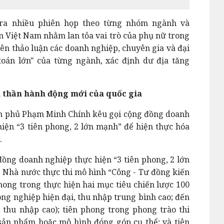
ra nhiều phiên họp theo từng nhóm ngành và
 Việt Nam nhằm lan tỏa vai trò của phụ nữ trong
hiên thảo luận các doanh nghiệp, chuyên gia và đại
toán lớn" của từng ngành, xác định dư địa tăng
nh thần hành động mới của quốc gia
ính phủ Phạm Minh Chính kêu gọi cộng đồng doanh
iện “3 tiên phong, 2 lớn mạnh” để hiện thực hóa
.
ng doanh nghiệp thực hiện “3 tiên phong, 2 lớn
 Nhà nước thực thi mô hình “Công - Tư đồng kiến
hong trong thực hiện hai mục tiêu chiến lược 100
g nghiệp hiện đại, thu nhập trung bình cao; đến
 thu nhập cao); tiên phong trong phong trào thi
sản phẩm hoặc mô hình đóng góp cụ thể; và tiên