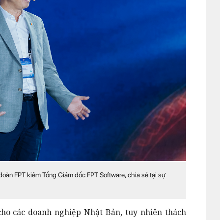
àn FPT kiêm Tổng Giám đốc FPT Software, chia sẻ tại sự
ho các doanh nghiệp Nhật Bản, tuy nhiên thách