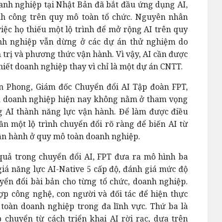
anh nghiệp tại Nhật Bản đã bắt đầu ứng dụng AI,
nh công trên quy mô toàn tổ chức. Nguyên nhân
ệc họ thiếu một lộ trình để mở rộng AI trên quy
nh nghiệp vẫn dừng ở các dự án thử nghiệm do
 trị và phương thức vận hành. Vì vậy, AI cần được
iết doanh nghiệp thay vì chỉ là một dự án CNTT.
ân Phong, Giám đốc Chuyển đổi AI Tập đoàn FPT,
a doanh nghiệp hiện nay không nằm ở tham vọng
 AI thành năng lực vận hành. Để làm được điều
n một lộ trình chuyển đổi rõ ràng để biến AI từ
ận hành ở quy mô toàn doanh nghiệp.
quả trong chuyển đổi AI, FPT đưa ra mô hình ba
iá năng lực AI-Native 5 cấp độ, đánh giá mức độ
yển đổi bài bản cho từng tổ chức, doanh nghiệp.
 hợp công nghệ, con người và đối tác để hiện thực
toàn doanh nghiệp trong đa lĩnh vực. Thứ ba là
 chuyển từ cách triển khai AI rời rạc, dựa trên