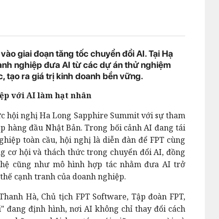
o giai đoạn tăng tốc chuyển đổi AI. Tại Hạ
doanh nghiệp đưa AI từ các dự án thử nghiệm
 tạo ra giá trị kinh doanh bền vững.
ệp với AI làm hạt nhân
ức hội nghị Ha Long Sapphire Summit với sự tham
p hàng đầu Nhật Bản. Trong bối cảnh AI đang tái
hiệp toàn cầu, hội nghị là diễn đàn để FPT cùng
ng cơ hội và thách thức trong chuyển đổi AI, đồng
nghệ cũng như mô hình hợp tác nhằm đưa AI trở
i thế cạnh tranh của doanh nghiệp.
 Thanh Hà, Chủ tịch FPT Software, Tập đoàn FPT,
" đang định hình, nơi AI không chỉ thay đổi cách