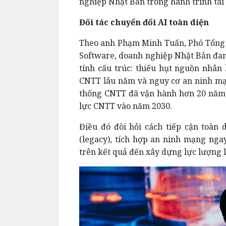
nghiệp Nhật Bản trong hành trình tái 
Đối tác chuyển đổi AI toàn diện
Theo anh Phạm Minh Tuấn, Phó Tổng
Software, doanh nghiệp Nhật Bản đan
tính cấu trúc: thiếu hụt nguồn nhân 
CNTT lâu năm và nguy cơ an ninh mạ
thống CNTT đã vận hành hơn 20 năm 
lực CNTT vào năm 2030.
Điều đó đòi hỏi cách tiếp cận toàn 
(legacy), tích hợp an ninh mạng nga
trên kết quả đến xây dựng lực lượng 