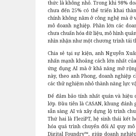
thức là không nhỏ. Trong khi 98% do
chưa đến 25% có thể triển khai thà
chính không nằm ở công nghệ mà ở vi
mô doanh nghiệp. Phần lớn các doa
chưa chuẩn hóa dữ liệu, mô hình quản
nhìn nhận như một chương trình tái th
Chia sẻ tại sự kiện, anh Nguyễn Xu
nhấn mạnh khoảng cách lớn nhất củ
ứng dụng AI mà ở khả năng mở rộng
này, theo anh Phong, doanh nghiệp cầ
các thử nghiệm nhỏ thành năng lực v
Để đảm bảo tính nhất quán và hiệu 
lớp. Đầu tiên là CASAN, khung đánh g
sẵn sàng AI và xây dựng lộ trình chu
Thứ hai là FleziPT, hệ sinh thái kết
hóa quá trình chuyển đổi AI quy mô 
Digital Foundry™, giúp doanh nghiệp