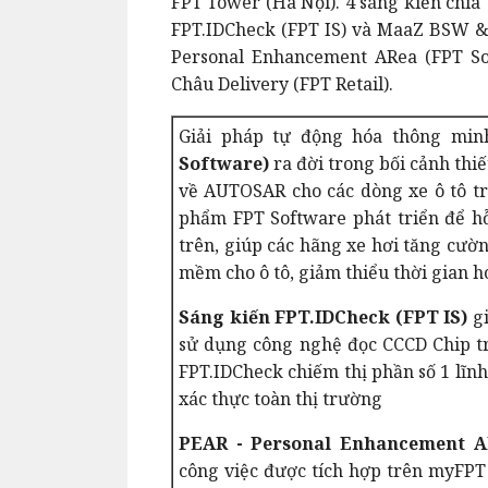
FPT Tower (Hà Nội). 4 sáng kiến chia
FPT.IDCheck (FPT IS) và MaaZ BSW & 
Personal Enhancement ARea (FPT So
Châu Delivery (FPT Retail).
Giải pháp tự động hóa thông min
Software)
ra đời trong bối cảnh th
về AUTOSAR cho các dòng xe ô tô t
phẩm FPT Software phát triển để hỗ 
trên, giúp các hãng xe hơi tăng cườ
mềm cho ô tô, giảm thiểu thời gian ho
Sáng kiến FPT.IDCheck (FPT IS)
gi
sử dụng công nghệ đọc CCCD Chip trê
FPT.IDCheck chiếm thị phần số 1 lĩn
xác thực toàn thị trường
PEAR - Personal Enhancement A
công việc được tích hợp trên myFPT