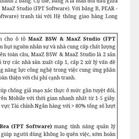
 thành 2 bảng. Cụ thể, bảng A là màn đối đầu giữa
MaaZ Studio (FPT Software). Với bảng B, PEAR -
ftware) tranh tài với Hệ thống giao hàng Long
h cho ô tô
MaaZ BSW & MaaZ Studio (FPT
iếu hụt nguồn nhân sự và nhà cung cấp chất lượng
rên toàn cầu, MaaZ BSW & MaaZ Studio là 2 sản
trợ các nhà sản xuất cấp 1, cấp 2 xử lý vấn đề
ng năng lực công nghệ trong việc cung ứng phần
àn thiện với chi phí cạnh tranh.
úp chống giả mạo xác thực ở mức gần tuyệt đối,
n Mobile với thời gian nhanh nhất từ 1-5 giây.
h vực Tài chính Ngân hàng với > 80% tổng số lượt
Rea (FPT Software)
mang tính năng quản lý
 giúp người dùng không lo quên việc, sớm hoàn