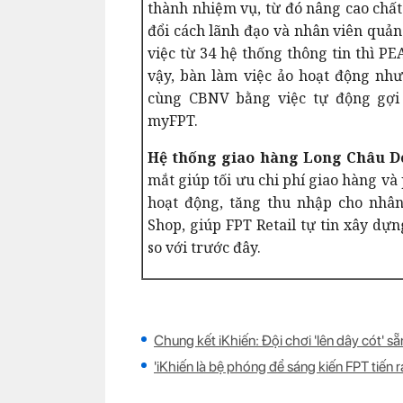
thành nhiệm vụ, từ đó nâng cao chất
đổi cách lãnh đạo và nhân viên quản
việc từ 34 hệ thống thông tin thì PE
vậy, bàn làm việc ảo hoạt động nh
cùng CBNV bằng việc tự động gợi
myFPT.
Hệ thống giao hàng Long Châu De
mắt g
iúp tối ưu chi phí giao hàng v
hoạt động, tăng thu nhập cho nhân
Shop, giúp FPT Retail tự tin xây dự
so với trước đây.
Chung kết iKhiến: Đội chơi 'lên dây cót' s
'iKhiến là bệ phóng để sáng kiến FPT tiến r