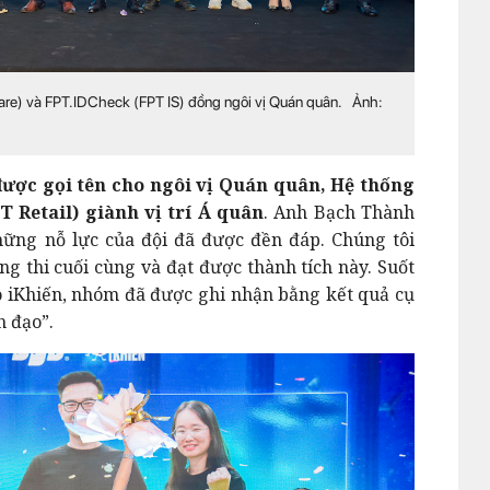
e) và FPT.IDCheck (FPT IS) đồng ngôi vị Quán quân. Ảnh:
ược gọi tên cho ngôi vị Quán quân, Hệ thống
 Retail) giành vị trí Á quân
. Anh Bạch Thành
hững nỗ lực của đội đã được đền đáp. Chúng tôi
g thi cuối cùng và đạt được thành tích này. Suốt
o iKhiến, nhóm đã được ghi nhận bằng kết quả cụ
h đạo”.