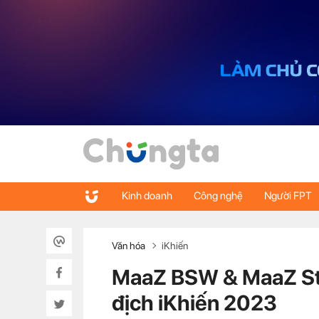
Kinh doanh
Công nghệ
Người FPT
Văn hóa
iKhiến
MaaZ BSW & MaaZ Stu
địch iKhiến 2023