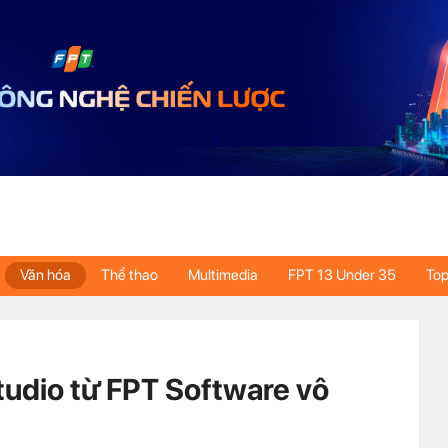
Văn hóa
Thể thao
Multimedia
FPT 13 Under 35
Top
dio từ FPT Software vô