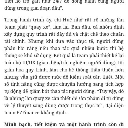
thời hỗ trợ gần như 24/7 để đồng hành cùng người
dùng trong giai đoạn đầu”.
Trong hành trình ấy, chị Huệ nhớ rất rõ những lần
team phải “quay xe”, làm lại. Ban đầu, cả nhóm định
xây dựng quy trình rất đầy đủ và chặt chẽ theo chuẩn
tài chính. Nhưng khi đưa vào thực tế, người dùng
phản hồi rằng nếu thao tác quá nhiều bước thì hệ
thống sẽ khó sử dụng. Kết quả là team phải thiết kế lại
toàn bộ UI/UX (giao diện/trải nghiệm người dùng), tối
giản hóa quy trình, làm cho hệ thống thân thiện hơn
nhưng vẫn giữ được mức độ kiểm soát cần thiết. Một
số tính năng cũng được chuyển hướng sang tích hợp
tự động để giảm bớt thao tác người dùng. “Tuy vậy, đó
là những lần quay xe cần thiết để sản phẩm đi từ đúng
về lý thuyết sang dùng được trong thực tế”, đại diện
team EZFinance khẳng định.
Minh bạch, tiết kiệm và một hành trình còn đi