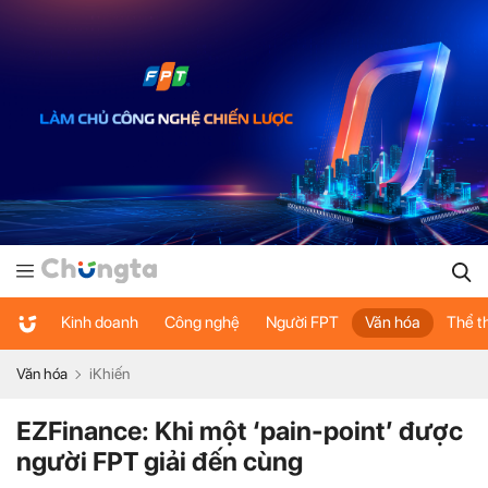
Kinh doanh
Công nghệ
Người FPT
Văn hóa
Thể t
Văn hóa
iKhiến
EZFinance: Khi một ‘pain-point’ được
người FPT giải đến cùng