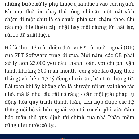
những bước xử lý phụ thuộc quá nhiều vào con người.
Khi mọi thứ còn chạy thủ công, chỉ cần một mắt xích
chậm đi một chút là cả chuỗi phía sau chậm theo. Chỉ
cần một file thiếu cập nhật hay một chứng từ thất lạc,
rủi ro đã xuất hiện.
Đó là thực tế mà nhiều đơn vị FPT ở nước ngoài (OB)
của FPT Software từng đi qua. Mỗi năm, các OB phải
xử lý hơn 23.000 yêu cầu thanh toán, với chi phí vận
hành khoảng 300 man-month (công sức lao động theo
tháng) và thêm 1,7 tỷ đồng cho in ấn, lưu trữ chứng từ.
Bài toán khi ấy không còn là chuyện tối ưu vài thao tác
nhỏ, mà là nhu cầu rất rõ ràng - cần một giải pháp tự
động hóa quy trình thanh toán, tích hợp được các hệ
thống nội bộ và bên ngoài, vừa tối ưu chi phí, vừa đảm
bảo tuân thủ quy định tài chính của nhà Phần mềm
cũng như nước sở tại.