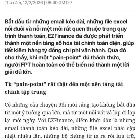
Thứ năm, 12/3/2026 |
08:40
GMT+7
Bắt đầu từ những email kéo dài, những file excel
nối đuôi và nỗi mệt mỏi rất quen thuộc trong quy
trình thanh toán, EZFinance đã được phát triển
thành một nền tảng số hóa tài chính toàn diện, giúp
tiết kiệm hàng tỷ đồng chi phí vận hành. Qua đó
cho thấy, khi một “pain-point” đủ thách thức,
người FPT hoàn toàn có thể biến nó thành một lời
giải đủ lớn.
Từ “pain-point” rất thật đến một nền tảng tài
chính tập trung
Có những câu chuyện đổi mới sáng tạo không bắt đầu
từ một ý tưởng quá lớn, mà từ một nỗi vất vả lặp đi lặp
lại mỗi ngày. Với EZFinance, điểm khởi đầu là những
email thanh toán kéo dài, những file excel phải cập
nhật nhiều lần, những bộ chứng từ in ra rồi lưu trữ,