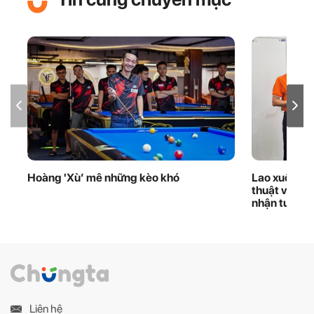
Hoàng 'Xù’ mê những kèo khó
Lao xuống d
thuật viên 
nhận tuyên
Liên hệ