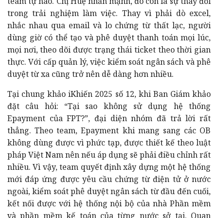
team tự hào. Chị Huệ nhấn mạnh, đó còn là sự thay đổi
trong trải nghiệm làm việc. Thay vì phải dò excel,
nhắc nhau qua email và lo chứng từ thất lạc, người
dùng giờ có thể tạo và phê duyệt thanh toán mọi lúc,
mọi nơi, theo dõi được trạng thái ticket theo thời gian
thực. Với cấp quản lý, việc kiểm soát ngân sách và phê
duyệt từ xa cũng trở nên dễ dàng hơn nhiều.
Tại chung khảo iKhiến 2025 số 12, khi Ban Giám khảo
đặt câu hỏi: “Tại sao không sử dụng hệ thống
Epayment của FPT?”, đại diện nhóm đã trả lời rất
thẳng. Theo team, Epayment khi mang sang các OB
không dùng được vì phức tạp, được thiết kế theo luật
pháp Việt Nam nên nếu áp dụng sẽ phải điều chỉnh rất
nhiều. Vì vậy, team quyết định xây dựng một hệ thống
mới đáp ứng được yêu cầu chứng từ điện tử ở nước
ngoài, kiểm soát phê duyệt ngân sách từ đầu đến cuối,
kết nối được với hệ thống nội bộ của nhà Phần mềm
và phần mềm kế toán của từng nước sở tại. Quan