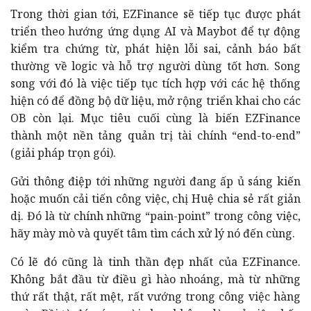
Trong thời gian tới, EZFinance sẽ tiếp tục được phát
triển theo hướng ứng dụng AI và Maybot để tự động
kiểm tra chứng từ, phát hiện lỗi sai, cảnh báo bất
thường về logic và hỗ trợ người dùng tốt hơn. Song
song với đó là việc tiếp tục tích hợp với các hệ thống
hiện có để đồng bộ dữ liệu, mở rộng triển khai cho các
OB còn lại. Mục tiêu cuối cùng là biến EZFinance
thành một nền tảng quản trị tài chính “end-to-end”
(giải pháp trọn gói).
Gửi thông điệp tới những người đang ấp ủ sáng kiến
hoặc muốn cải tiến công việc, chị Huệ chia sẻ rất giản
dị. Đó là từ chính những “pain-point” trong công việc,
hãy mày mò và quyết tâm tìm cách xử lý nó đến cùng.
Có lẽ đó cũng là tinh thần đẹp nhất của EZFinance.
Không bắt đầu từ điều gì hào nhoáng, mà từ những
thứ rất thật, rất mệt, rất vướng trong công việc hàng