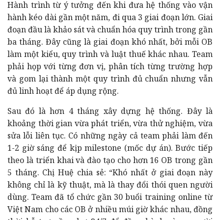
Hành trình từ ý tưởng đến khi đưa hệ thống vào vận
hành kéo dài gần một năm, đi qua 3 giai đoạn lớn. Giai
đoạn đầu là khảo sát và chuẩn hóa quy trình trong gần
ba tháng. Đây cũng là giai đoạn khó nhất, bởi mỗi OB
làm một kiểu, quy trình và luật thuế khác nhau. Team
phải họp với từng đơn vị, phân tích từng trường hợp
và gom lại thành một quy trình đủ chuẩn nhưng vẫn
đủ linh hoạt để áp dụng rộng.
Sau đó là hơn 4 tháng xây dựng hệ thống. Đây là
khoảng thời gian vừa phát triển, vừa thử nghiệm, vừa
sửa lỗi liên tục. Có những ngày cả team phải làm đến
1-2 giờ sáng để kịp milestone (mốc dự án). Bước tiếp
theo là triển khai và đào tạo cho hơn 16 OB trong gần
5 tháng. Chị Huệ chia sẻ: “Khó nhất ở giai đoạn này
không chỉ là kỹ thuật, mà là thay đổi thói quen người
dùng. Team đã tổ chức gần 30 buổi training online từ
Việt Nam cho các OB ở nhiều múi giờ khác nhau, đồng