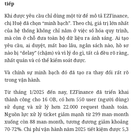
tiếp
Khi được yêu cầu chỉ dùng một từ để mô tả EZFinance,
chị Huệ đã chọn “minh bạch”. Theo chị, giá trị lớn nhất
của hệ thống không chỉ nằm ở việc số hóa quy trình,
mà còn ở chỗ đưa toàn bộ dữ liệu ra ánh sáng. Ai tạo
yêu cầu, ai duyệt, mất bao lâu, ngân sách nào, hồ sơ
nào bị “delay” (chậm) và vì lý do gì, tất cả đều rõ ràng,
nhất quán và có thể kiểm soát được.
Và chính sự minh bạch đó đã tạo ra thay đổi rất rõ
trong vận hành.
Từ tháng 1/2025 đến nay, EZFinance đã triển khai
thành công cho 16 OB, có hơn 550 user (người dùng)
sử dụng và xử lý hơn 22.000 request thanh toán.
Nguồn lực xử lý ticket giảm mạnh từ 299 man-month
xuống còn 88 man-month, tương đương giảm khoảng
70-72%. Chi phí vận hành năm 2025 tiết kiệm được 5,3