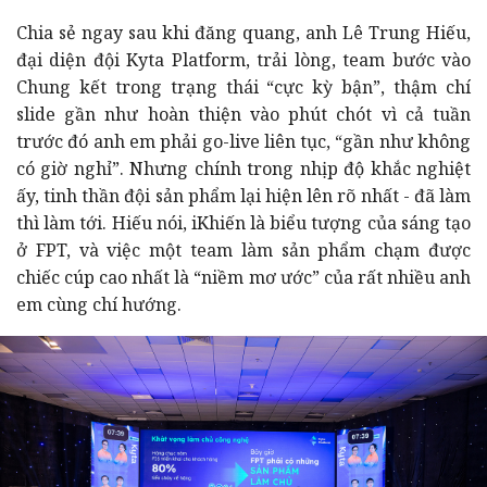
Chia sẻ ngay sau khi đăng quang, anh Lê Trung Hiếu,
đ
ại diện đội Kyta Platform, trải lòng, team bước vào
Chung kết trong trạng thái “cực kỳ bận”, thậm chí
slide gần như hoàn thiện vào phút chót vì cả tuần
trước đó anh em phải go-live liên tục, “gần như không
có giờ nghỉ”. Nhưng chính trong nhịp độ khắc nghiệt
ấy, tinh thần đội sản phẩm lại hiện lên rõ nhất - đã làm
thì làm tới. Hiếu nói, iKhiến là biểu tượng của sáng tạo
ở FPT, và việc một team làm sản phẩm chạm được
chiếc cúp cao nhất là “niềm mơ ước” của rất nhiều anh
em cùng chí hướng.