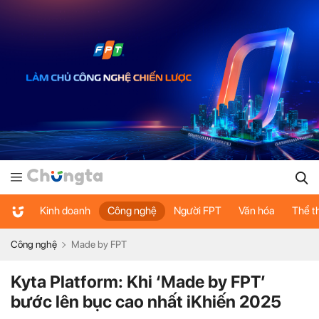
Kinh doanh
Công nghệ
Người FPT
Văn hóa
Thể t
Công nghệ
Made by FPT
Kyta Platform: Khi ‘Made by FPT’
bước lên bục cao nhất iKhiến 2025