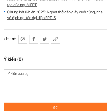
tạo của người FPT
Chung kết iKhiến 2025: Nghẹt thở đến giây cuối cùng, nhà
vô địch gọi tên đại diện FPT IS
Chia sẻ:
Ý kiến
(
0
)
Gửi