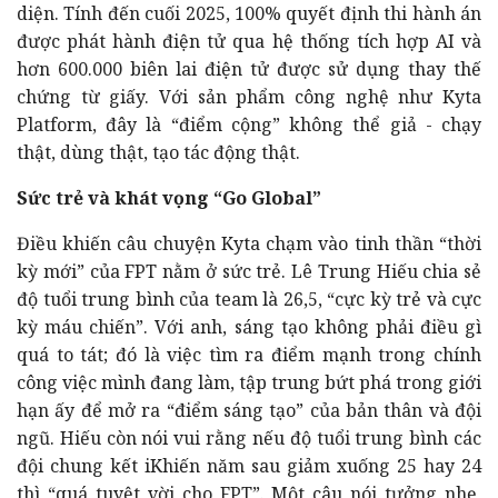
diện. Tính đến cuối 2025, 100% quyết định thi hành án
được phát hành điện tử qua hệ thống tích hợp AI và
hơn 600.000 biên lai điện tử được sử dụng thay thế
chứng từ giấy. Với sản phẩm công nghệ như Kyta
Platform, đây là “điểm cộng” không thể giả - chạy
thật, dùng thật, tạo tác động thật.
Sức trẻ và khát vọng “Go Global”
Điều khiến câu chuyện Kyta chạm vào tinh thần “thời
kỳ mới” của FPT nằm ở sức trẻ. Lê Trung Hiếu chia sẻ
độ tuổi trung bình của team là 26,5, “cực kỳ trẻ và cực
kỳ máu chiến”. Với anh, sáng tạo không phải điều gì
quá to tát; đó là việc tìm ra điểm mạnh trong chính
công việc mình đang làm, tập trung bứt phá trong giới
hạn ấy để mở ra “điểm sáng tạo” của bản thân và đội
ngũ. Hiếu còn nói vui rằng nếu độ tuổi trung bình các
đội chung kết iKhiến năm sau giảm xuống 25 hay 24
thì “quá tuyệt vời cho FPT”. Một câu nói tưởng nhẹ,