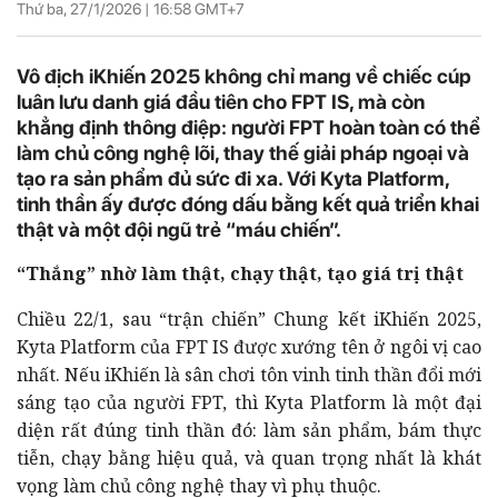
Thứ ba, 27/1/2026 |
16:58
GMT+7
Vô địch iKhiến 2025 không chỉ mang về chiếc cúp
luân lưu danh giá đầu tiên cho FPT IS, mà còn
khẳng định thông điệp: người FPT hoàn toàn có thể
làm chủ công nghệ lõi, thay thế giải pháp ngoại và
tạo ra sản phẩm đủ sức đi xa. Với Kyta Platform,
tinh thần ấy được đóng dấu bằng kết quả triển khai
thật và một đội ngũ trẻ “máu chiến”.
“Thắng” nhờ làm thật, chạy thật, tạo giá trị thật
Chiều 22/1, sau “trận chiến” Chung kết iKhiến 2025,
Kyta Platform của FPT IS được xướng tên ở ngôi vị cao
nhất. Nếu iKhiến là sân chơi tôn vinh tinh thần đổi mới
sáng tạo của người FPT, thì Kyta Platform là một đại
diện rất đúng tinh thần đó: làm sản phẩm, bám thực
tiễn, chạy bằng hiệu quả, và quan trọng nhất là khát
vọng làm chủ công nghệ thay vì phụ thuộc.