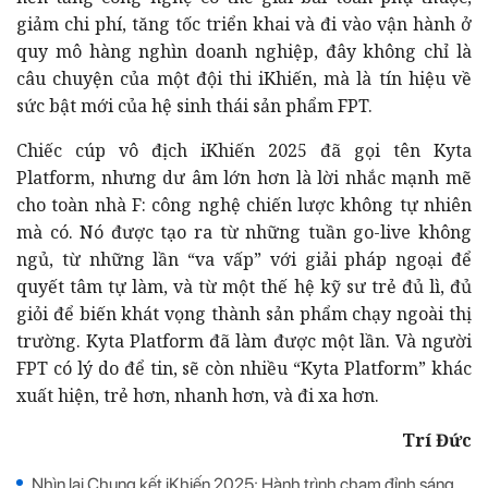
giảm chi phí, tăng tốc triển khai và đi vào vận hành ở
quy mô hàng nghìn doanh nghiệp, đây không chỉ là
câu chuyện của một đội thi iKhiến, mà là tín hiệu về
sức bật mới của hệ sinh thái sản phẩm FPT.
Chiếc cúp vô địch iKhiến 2025 đã gọi tên Kyta
Platform, nhưng dư âm lớn hơn là lời nhắc mạnh mẽ
cho toàn nhà F: công nghệ chiến lược không tự nhiên
mà có. Nó được tạo ra từ những tuần go-live không
ngủ, từ những lần “va vấp” với giải pháp ngoại để
quyết tâm tự làm, và từ một thế hệ kỹ sư trẻ đủ lì, đủ
giỏi để biến khát vọng thành sản phẩm chạy ngoài thị
trường. Kyta Platform đã làm được một lần. Và người
FPT có lý do để tin, sẽ còn nhiều “Kyta Platform” khác
xuất hiện, trẻ hơn, nhanh hơn, và đi xa hơn.
Trí Đức
Nhìn lại Chung kết iKhiến 2025: Hành trình chạm đỉnh sáng