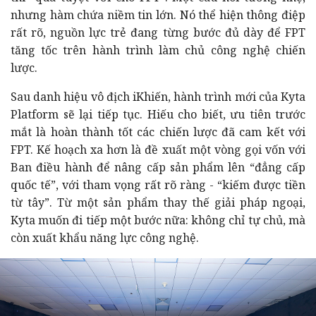
nhưng hàm chứa niềm tin lớn. Nó thể hiện thông điệp
rất rõ, nguồn lực trẻ đang từng bước đủ dày để FPT
tăng tốc trên hành trình làm chủ công nghệ chiến
lược.
Sau danh hiệu vô địch iKhiến, hành trình mới của Kyta
Platform sẽ lại tiếp tục. Hiếu cho biết, ưu tiên trước
mắt là hoàn thành tốt các chiến lược đã cam kết với
FPT. Kế hoạch xa hơn là đề xuất một vòng gọi vốn với
Ban điều hành để nâng cấp sản phẩm lên “đẳng cấp
quốc tế”, với tham vọng rất rõ ràng - “kiếm được tiền
từ tây”. Từ một sản phẩm thay thế giải pháp ngoại,
Kyta muốn đi tiếp một bước nữa: không chỉ tự chủ, mà
còn xuất khẩu năng lực công nghệ.