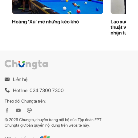
Hoàng 'Xù’ mê những kèo khó
Lao xuống d
thuật viên 
nhận tuyên
Liên hệ
Hotline: 024 7300 7300
Theo dõi Chungta trên:
© 2026 Chungta, chuyên trang nội bộ của Tập đoàn FPT.
Chungta giữ bản quyền nội dung trên website này.