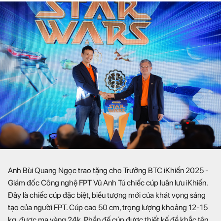
Anh Bùi Quang Ngọc trao tặng cho Trưởng BTC iKhiến 2025 -
Giám đốc Công nghệ FPT Vũ Anh Tú chiếc cúp luân lưu iKhiến.
Đây là chiếc cúp đặc biệt, biểu tượng mới của khát vọng sáng
tạo của người FPT. Cúp cao 50 cm, trọng lượng khoảng 12-15
kg, được mạ vàng 24k. Phần đế cúp được thiết kế để khắc tên