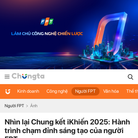
Kinh doanh
Công nghệ
Người FPT
Văn hóa
Thể t
Người FPT
Ảnh
Nhìn lại Chung kết iKhiến 2025: Hành
trình chạm đỉnh sáng tạo của người