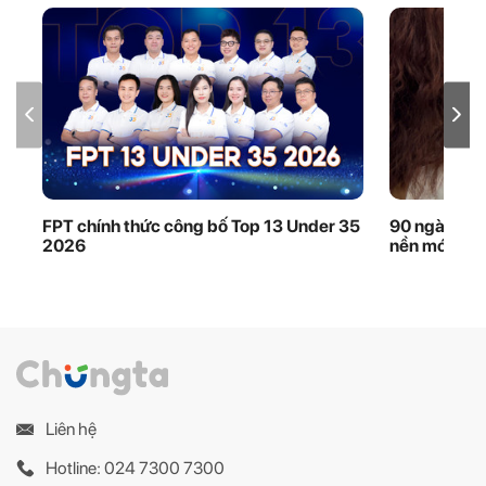
FPT chính thức công bố Top 13 Under 35
90 ngày thầ
2026
nền móng dữ
Liên hệ
Hotline: 024 7300 7300