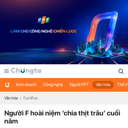
Kinh doanh
Công nghệ
Người FPT
Văn hóa
Thể t
Văn hóa
Fun4Fun
Người F hoài niệm ‘chia thịt trâu’ cuối
năm