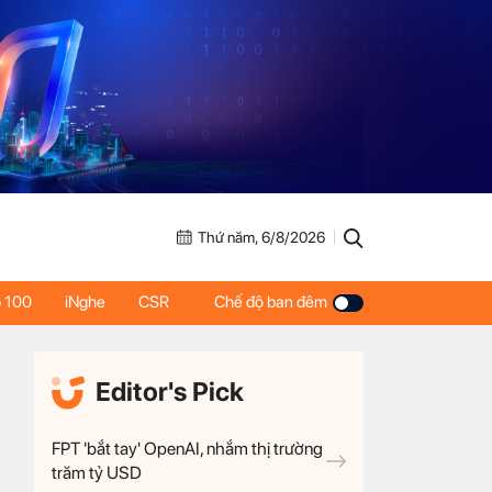
Thứ năm, 6/8/2026
 100
iNghe
CSR
Chế độ ban đêm
Editor's Pick
FPT 'bắt tay' OpenAI, nhắm thị trường
trăm tỷ USD