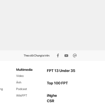
cổng đăng ký 2.000 tài
Thầy giáo dạy Hoá tự viết
ản Microsoft 365 Copilot
phần mềm cho hàng nghìn
mium miễn phí, người F
học sinh
nh tay kẻo hết
Theo dõi Chungta trên:
Multimedia
FPT 13 Under 35
Video
Ảnh
Top 100 FPT
ng
Podcast
iNghe
WikiFPT
CSR