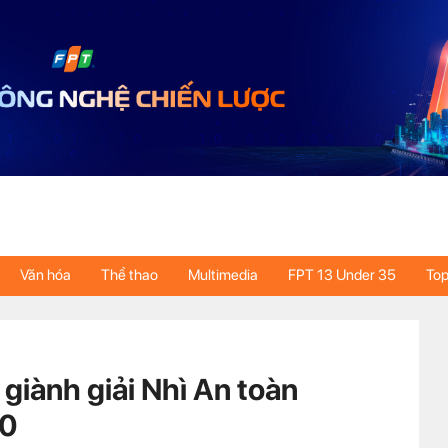
Văn hóa
Thể thao
Multimedia
FPT 13 Under 35
Top
 giành giải Nhì An toàn
20