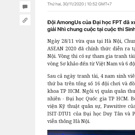
Thứ hai, 30/11/2020 |
10:52
GMT+7
Đội AmongUs của Đại học FPT đã xu
giải Nhì chung cuộc tại cuộc thi Si
Ngày 28/11 vừa qua tại Hà Nội, Chun
ASEAN 2020 đã chính thức diễn ra t
Nội. Vòng thi có sự tham gia tranh tài 
vòng Sơ khảo đến từ Việt Nam và 6 đ
Sau cả ngày tranh tài, 4 nam sinh vi
thứ ba trên tổng số 16 đội chơi và đ
khoa TP HCM. Ngôi vị quán quân thu
nhiên - Đại học Quốc gia TP HCM. B
viện Kỹ thuật quân sự, Pawsitive củ
ISIT-DTU1 của Đại học Duy Tân và 
viễn thông Hà Nội.