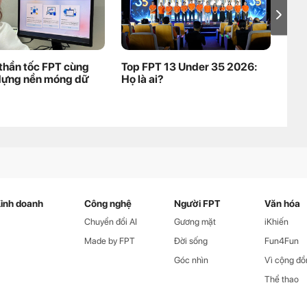
thần tốc FPT cùng
Top FPT 13 Under 35 2026:
Mở 
dựng nền móng dữ
Họ là ai?
kho
Pre
nha
inh doanh
Công nghệ
Người FPT
Văn hóa
Chuyển đổi AI
Gương mặt
iKhiến
Made by FPT
Đời sống
Fun4Fun
Góc nhìn
Vì cộng đồ
Thể thao