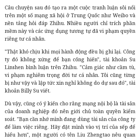
Câu chuyện sau đó tạo ra một cuộc tranh luận sôi nổi
trên một số mạng xã hội ở Trung Quốc như Weibo và
nền tảng hỏi đáp Zhihu. Nhiều người chỉ trích phần
mềm này và các ứng dụng tương tự đã vi phạm quyền
riêng tư cá nhân.
"Thật khó chịu khi mọi hành động đều bị ghi lại. Công
ty đó không xứng để bạn cống hiến", tài khoản Su
Linshen bình luận trên Zhihu. "Cảm giác như cầm tù,
vi phạm nghiêm trọng đời tư cá nhân. Tôi cũng từng
bị như vậy và lập tức xin nghỉ không do dự sau đó", tài
khoản Billy Su viết.
Dù vậy, cũng có ý kiến cho rằng mạng nội bộ là tài sản
của doanh nghiệp đó nên giới chủ toàn quyền kiểm
soát. "Bạn cần nhớ mình đang dùng tài sản của công ty
để làm việc riêng. Hãy đặt mình vào vị trí của sếp để
hiểu hơn", một người có tên Liu Zhengtao nêu quan