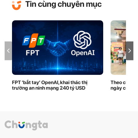
Tin cùng chuyên mục
FPT 'bắt tay' OpenAI, khai thác thị
Theo chân F
trường an ninh mạng 240 tỷ USD
ngày của tươ