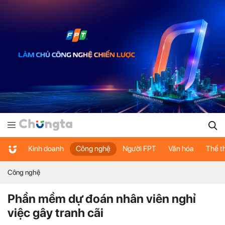
Kinh doanh
Công nghệ
Người FPT
Văn hóa
Thể t
Công nghệ
Phần mềm dự đoán nhân viên nghỉ
việc gây tranh cãi