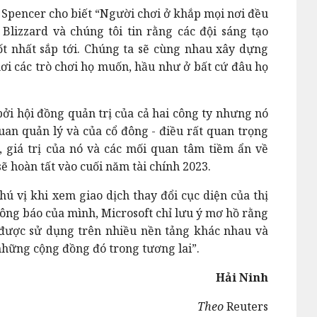
l Spencer
cho biết “Người chơi ở khắp mọi nơi đều
n Blizzard và chúng tôi tin rằng các đội sáng tạo
t nhất sắp tới. Chúng ta sẽ cùng nhau xây dựng
hơi các trò chơi họ muốn, hầu như ở bất cứ đâu họ
ởi hội đồng quản trị của cả hai công ty nhưng nó
uan quản lý và của cổ đông - điều rất quan trọng
 giá trị của nó và các mối quan tâm tiềm ẩn về
 hoàn tất vào cuối năm tài chính 2023.
ú vị khi xem giao dịch thay đổi cục diện của thị
hông báo của mình, Microsoft chỉ lưu ý mơ hồ rằng
d được sử dụng trên nhiều nền tảng khác nhau và
 những cộng đồng đó trong tương lai”.
Hải Ninh
Theo
Reuters