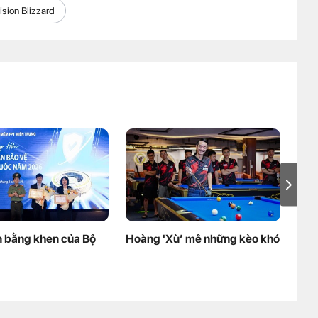
ision Blizzard
 bằng khen của Bộ
Hoàng 'Xù’ mê những kèo khó
Lao
cháu
thô
tuy