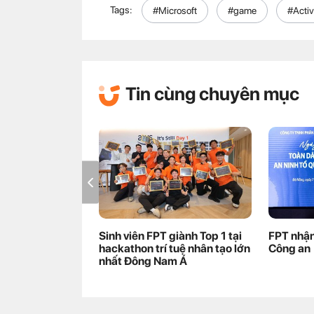
Tags:
#Microsoft
#game
#Activ
Tin cùng chuyên mục
Sinh viên FPT giành Top 1 tại
FPT nhận
hackathon trí tuệ nhân tạo lớn
Công an
nhất Đông Nam Á