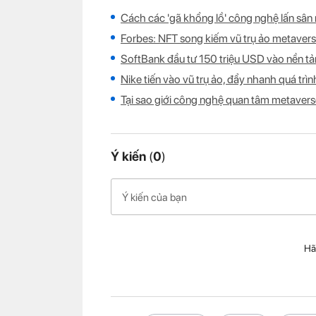
Cách các 'gã khổng lồ' công nghệ lấn sân
Forbes: NFT song kiếm vũ trụ ảo metavers
SoftBank đầu tư 150 triệu USD vào nền tản
Nike tiến vào vũ trụ ảo, đẩy nhanh quá trì
Tại sao giới công nghệ quan tâm metaver
Ý kiến
(
0
)
Hã