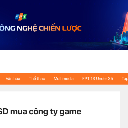
Văn hóa
Thể thao
Multimedia
FPT 13 Under 35
Top
USD mua công ty game