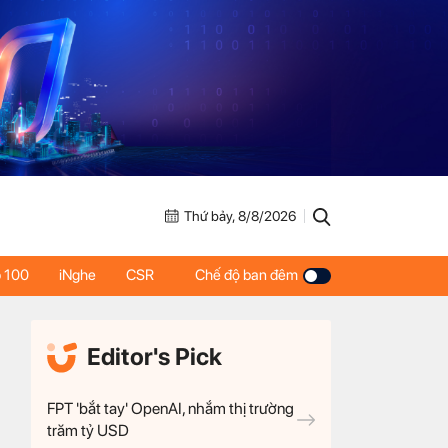
Thứ bảy, 8/8/2026
 100
iNghe
CSR
Chế độ ban đêm
Editor's Pick
FPT 'bắt tay' OpenAI, nhắm thị trường
trăm tỷ USD