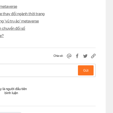
 metaverse
e thay đổi ngành thời trang
g 'vũ trụ ảo' metaverse
nh chuyển đổi số
se?
Chia sẻ:
Gửi
y là người đầu tiên
bình luận