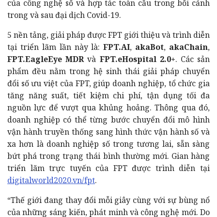
của công nghệ số và hợp tác toàn cầu trong bối cảnh
trong và sau đại dịch Covid-19.
5 nền tảng, giải pháp được FPT giới thiệu và trình diễn
tại triển lãm lần này là:
FPT.AI
,
akaBot
,
akaChain
,
FPT.EagleEye MDR
và
FPT.eHospital 2.0+
. Các sản
phẩm đều
nằm trong hệ sinh thái giải pháp chuyển
đổi số ưu việt của FPT, giúp doanh nghiệp, tổ chức gia
tăng năng suất, tiết kiệm chi phí, tận dụng tối đa
nguồn lực để vượt qua khủng hoảng. Thông qua đó,
doanh nghiệp có thể từng bước chuyển đổi mô hình
vận hành truyền thống sang hình thức vận hành số và
xa hơn là doanh nghiệp số trong tương lai, sẵn sàng
bứt phá trong trạng thái bình thường mới. Gian hàng
triển lãm trực tuyến của FPT được trình diễn tại
digitalworld2020.vn/fpt
.
“Thế giới đang thay đổi mỗi giây cùng với sự bùng nổ
của những sáng kiến, phát minh và công nghệ mới. Do