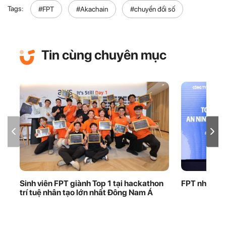
Tags:
#FPT
#Akachain
#chuyển đổi số
Tin cùng chuyên mục
Sinh viên FPT giành Top 1 tại hackathon
FPT nhận bằ
trí tuệ nhân tạo lớn nhất Đông Nam Á