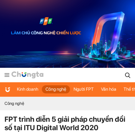
Kinh doanh
Công nghệ
Người FPT
Văn hóa
Thể t
Công nghệ
FPT trình diễn 5 giải pháp chuyển đổi
số tại ITU Digital World 2020