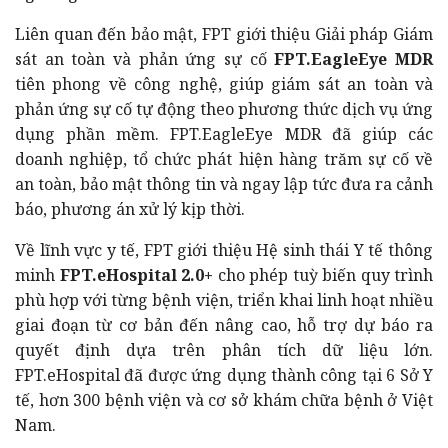
Liên quan đến bảo mật, FPT giới thiệu Giải pháp Giám
sát an toàn và phản ứng sự cố
FPT.EagleEye MDR
tiên phong về công nghệ, giúp giám sát an toàn và
phản ứng sự cố tự động theo phương thức dịch vụ ứng
dụng phần mềm. FPT.EagleEye MDR đã giúp các
doanh nghiệp, tổ chức phát hiện hàng trăm sự cố về
an toàn, bảo mật thông tin và ngay lập tức đưa ra cảnh
báo, phương án xử lý kịp thời.
Về lĩnh vực y tế, FPT giới thiệu Hệ sinh thái Y tế thông
minh
FPT.eHospital 2.0+
cho phép tuỳ biến quy trình
phù hợp với từng bệnh viện, triển khai linh hoạt nhiều
giai đoạn từ cơ bản đến nâng cao, hỗ trợ dự báo ra
quyết định dựa trên phân tích dữ liệu lớn.
FPT.eHospital đã được ứng dụng thành công tại 6 Sở Y
tế, hơn 300 bệnh viện và cơ sở khám chữa bệnh ở Việt
Nam.