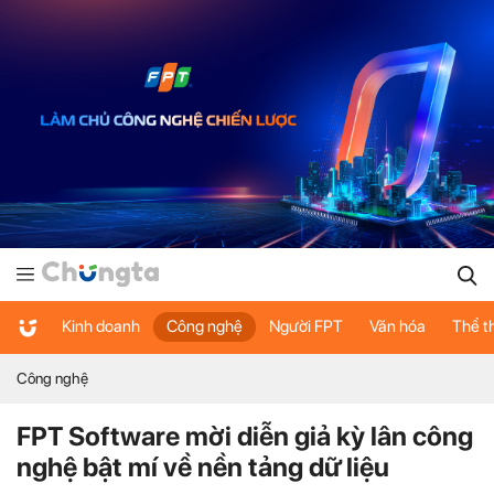
Kinh doanh
Công nghệ
Người FPT
Văn hóa
Thể t
Công nghệ
FPT Software mời diễn giả kỳ lân công
nghệ bật mí về nền tảng dữ liệu