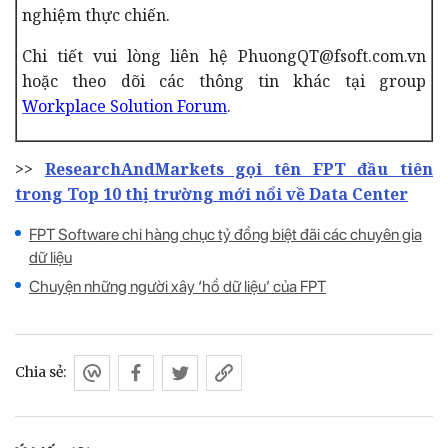
nghiệm thực chiến.
Chi tiết vui lòng liên hệ PhuongQT@fsoft.com.vn
hoặc theo dõi các thông tin khác tại group
Workplace Solution Forum
.
>>
ResearchAndMarkets gọi tên FPT đầu tiên
trong Top 10 thị trường mới nổi về Data Center
FPT Software chi hàng chục tỷ đồng biệt đãi các chuyên gia
dữ liệu
Chuyện những người xây ‘hồ dữ liệu’ của FPT
Chia sẻ: