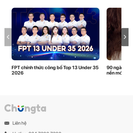
FPT chính thức công bố Top 13 Under 35
90 ngày thầ
2026
nền móng dữ
Liên hệ