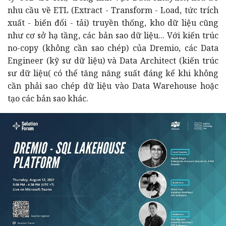
nhu cầu về ETL (Extract - Transform - Load, tức trích
xuất - biến đổi - tải) truyền thống, kho dữ liệu cũng
như cơ sở hạ tầng, các bản sao dữ liệu... Với kiến trúc
no-copy (không cần sao chép) của Dremio, các Data
Engineer (kỹ sư dữ liệu) và Data Architect (kiến trúc
sư dữ liệu( có thể tăng năng suất đáng kể khi không
cần phải sao chép dữ liệu vào Data Warehouse hoặc
tạo các bản sao khác.