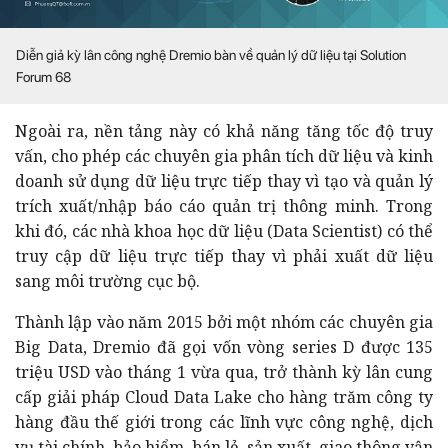
Diễn giả kỳ lân công nghệ Dremio bàn về quản lý dữ liệu tại Solution
Forum 68
Ngoài ra, nền tảng này có khả năng tăng tốc độ truy
vấn, cho phép các chuyên gia phân tích dữ liệu và kinh
doanh sử dụng dữ liệu trực tiếp thay vì tạo và quản lý
trích xuất/nhập báo cáo quản trị thông minh. Trong
khi đó, các nhà khoa học dữ liệu (Data Scientist) có thể
truy cập dữ liệu trực tiếp thay vì phải xuất dữ liệu
sang môi trường cục bộ.
Thành lập vào năm 2015 bởi một nhóm các chuyên gia
Big Data, Dremio đã gọi vốn vòng series D được 135
triệu USD vào tháng 1 vừa qua, trở thành kỳ lân cung
cấp giải pháp Cloud Data Lake cho hàng trăm công ty
hàng đầu thế giới trong các lĩnh vực công nghệ, dịch
vụ tài chính, bảo hiểm, bán lẻ, sản xuất, giao thông vận