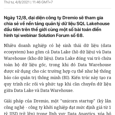
Thứ tư, 4/8/2021 |
11:46
GMT+7
Ngày 12/8, đại diện công ty Dremio sẽ tham gia
chia sẻ về nền tảng quản lý dữ liệu SQL Lakehouse
đầu tiên trên thế giới cùng một số bài toán điển
hình tại webinar Solution Forum số 68.
Nhiều doanh nghiệp có hệ sinh thái dữ liệu (data
ecosystem) bao gồm cả Data Lake (hồ dữ liệu) và Data
Warehouse (kho dữ liệu). Data Lake đóng vai trò chứa
toàn bộ dữ liệu gốc, trong khi đó Data Warehouse
được sử dụng cho các trường hợp cụ thể như hệ thống
báo cáo quản trị thông minh (BI). Kiến trúc này tạo ra
quy trình rắc rối và phức tạp
khi cần chuyển dữ liệu
giữa Data Lake và Data Warehouse.
Giải pháp của Dremio, một "unicorn startup" (kỳ lân
công nghệ - công ty khởi nghiệp đạt mức định giá từ 1
tỷ USD trở lên) trong lĩnh vực Data Anaytics, xóa bỏ