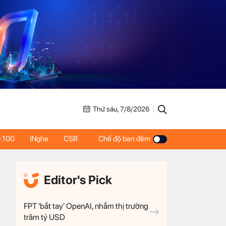
Thứ sáu, 7/8/2026
 100
iNghe
CSR
Chế độ ban đêm
Editor's Pick
FPT 'bắt tay' OpenAI, nhắm thị trường
trăm tỷ USD