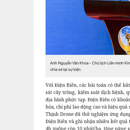
Anh Nguyễn Văn Khoa - Chủ tịch Liên minh Kin
chia sẻ tại sự kiện.
Với Điện Biên, các bài toán có thể b
sát cây trồng, kiểm soát dịch bệnh, q
địa hình phức tạp. Điện Biên có khoản
hóa, chi phí lao động cao và hiệu qu
Thịnh Drone đã thử nghiệm ứng dụng
Điện Biên và ghi nh
ận nhiều kết quả 
4h xuống còn 10 phút/ha, tăng năng s