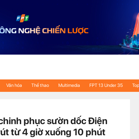
Văn hóa
Thể thao
Multimedia
FPT 13 Under 35
Top
chinh phục sườn dốc Điện
rút từ 4 giờ xuống 10 phút