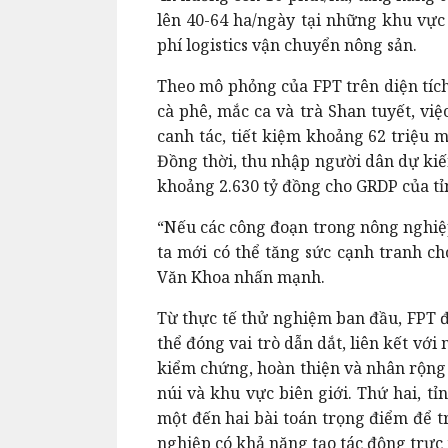
lên 40-64 ha/ngày tại những khu vực
phí logistics vận chuyển nông sản.
Theo mô phỏng của FPT trên diện tích
cà phê, mắc ca và trà Shan tuyết, vi
canh tác, tiết kiệm khoảng 62 triệu
Đồng thời, thu nhập người dân dự kiế
khoảng 2.630 tỷ đồng cho GRDP của t
“Nếu các công đoạn trong nông nghiệ
ta mới có thể tăng sứ
c cạnh tranh ch
Văn Khoa nhấn mạnh.
Từ thực tế thử nghiệm ban đầu, FPT đ
thể đóng vai trò dẫn dắt, liên kết vớ
kiểm chứng, hoàn thiện và nhân rộng 
núi và khu vực biên giới. Thứ hai, t
một đến hai bài toán trọng điểm để t
nghiệp có khả năng tạo tác động trực 