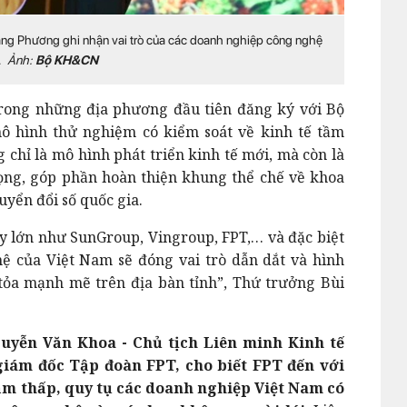
ng Phương ghi nhận vai trò của các doanh nghiệp công nghệ
.
Ảnh:
Bộ KH&CN
trong những địa phương đầu tiên đăng ký với Bộ
ô hình thử nghiệm có kiểm soát về kinh tế tầm
 chỉ là mô hình phát triển kinh tế mới, mà còn là
ọng, góp phần hoàn thiện khung thể chế về khoa
uyển đổi số quốc gia.
ty lớn như SunGroup, Vingroup, FPT,… và đặc biệt
ệ của Việt Nam sẽ đóng vai trò dẫn dắt và hình
 tỏa mạnh mẽ trên địa bàn tỉnh”, Thứ trưởng Bùi
uyễn Văn Khoa - Chủ tịch Liên minh Kinh tế
iám đốc Tập đoàn FPT, cho biết FPT đến với
tầm thấp, quy tụ các doanh nghiệp Việt Nam có