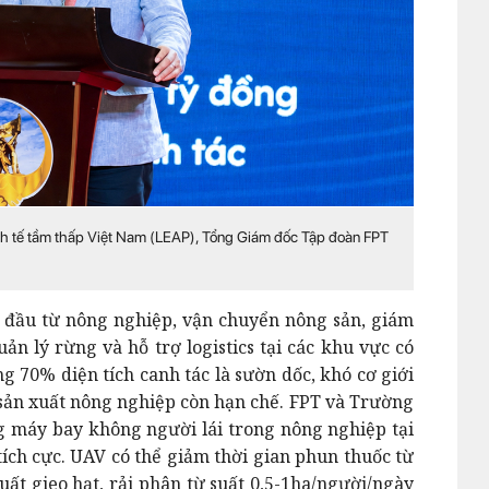
h tế tầm thấp Việt Nam (LEAP), Tổng Giám đốc Tập đoàn FPT
ắt đầu từ nông nghiệp, vận chuyển nông sản, giám
uản lý rừng và hỗ trợ logistics tại các khu vực có
g 70% diện tích canh tác là sườn dốc, khó cơ giới
ả sản xuất nông nghiệp còn hạn chế. FPT và Trường
 máy bay không người lái trong nông nghiệp tại
tích cực. UAV có thể giảm thời gian phun thuốc từ
uất gieo hạt, rải phân từ suất 0,5-1ha/người/ngày