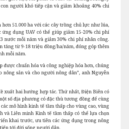
 con người khó tiếp cận và giảm khoảng 40% chi
 hơn 51.000 ha với các cây trồng chủ lực như lúa,
ệc ứng dụng UAV có thể giúp giảm 15-20% chi phí
 m3 nước mỗi năm và giảm 30% chi phí nhân công.
n tăng từ 9-18 triệu đồng/ha/năm, đóng góp thêm
ỉnh mỗi năm.
p được chuẩn hóa và công nghiệp hóa hơn, chúng
o nông sản và cho người nông dân”, a
nh Nguyễn
ề xuất hai hướng hợp tác. Thứ nhất, Điện Biên có
i một số địa phương có đặc thù tương đồng để cùng
các mô hình kinh tế tầm thấp cho vùng cao, vùng
ỉnh và Liên minh Kinh tế tầm thấp có thể lựa chọn
riển khai trước, ưu tiên các ứng dụng trong nông
tiếp tới đời sống người dân.