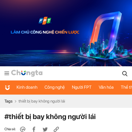
Kinh doanh
Công nghệ
Người FPT
Văn hóa
Thể t
Tags
thiết bị bay không người lái
#thiết bị bay không người lái
Chia sẻ: