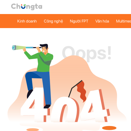
Kinh doanh
Công nghệ
Người FPT
Văn hóa
Multime