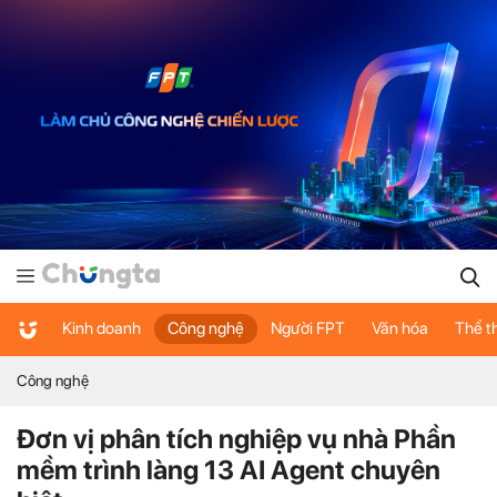
Kinh doanh
Công nghệ
Người FPT
Văn hóa
Thể t
Công nghệ
Đơn vị phân tích nghiệp vụ nhà Phần
mềm trình làng 13 AI Agent chuyên