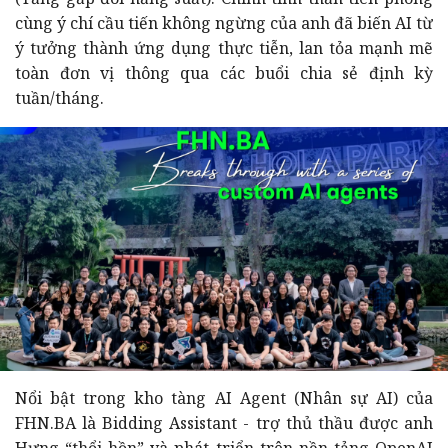
cùng ý chí cầu tiến không ngừng của anh đã biến AI từ
ý tưởng thành ứng dụng thực tiễn, lan tỏa mạnh mẽ
toàn đơn vị thông qua các buổi chia sẻ định kỳ
tuần/tháng.
Nổi bật trong kho tàng AI Agent (Nhân sự AI) của
FHN.BA là Bidding Assistant - trợ thủ thầu được anh
Hưng “thổi hồn” và phát triển trên nền tảng OpenAI