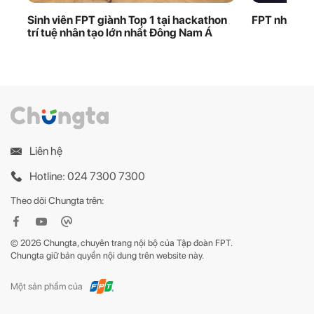
Sinh viên FPT giành Top 1 tại hackathon
FPT nhận bằ
trí tuệ nhân tạo lớn nhất Đông Nam Á
Liên hệ
Hotline: 024 7300 7300
Theo dõi Chungta trên:
© 2026 Chungta, chuyên trang nội bộ của Tập đoàn FPT.
Chungta giữ bản quyền nội dung trên website này.
Một sản phẩm của