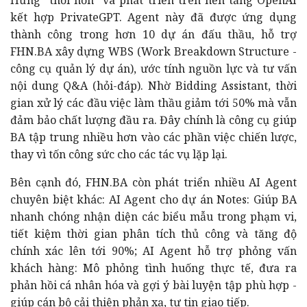
kết hợp PrivateGPT. Agent này đã được ứng dụng
thành công trong hơn 10 dự án đấu thầu, hỗ trợ
FHN.BA xây dựng WBS (Work Breakdown Structure -
công cụ quản lý dự án), ước tính nguồn lực và tư vấn
nội dung Q&A (hỏi-đáp). Nhờ Bidding Assistant, thời
gian xử lý các đầu việc làm thầu giảm tới 50% mà vẫn
đảm bảo chất lượng đầu ra. Đây chính là công cụ giúp
BA tập trung nhiều hơn vào các phần việc chiến lược,
thay vì tốn công sức cho các tác vụ lặp lại.
Bên cạnh đó, FHN.BA còn phát triển nhiều AI Agent
chuyên biệt khác: AI Agent cho dự án Notes: Giúp BA
nhanh chóng nhận diện các biểu mẫu trong phạm vi,
tiết kiệm thời gian phân tích thủ công và tăng độ
chính xác lên tới 90%; AI Agent hỗ trợ phỏng vấn
khách hàng: Mô phỏng tình huống thực tế, đưa ra
phản hồi cá nhân hóa và gợi ý bài luyện tập phù hợp -
giúp cán bộ cải thiện phản xạ, tự tin giao tiếp.