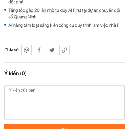
đột phá
Tăng tốc gấp 20 lần nhờ tư duy AI First tại dự án chuyển đổi
số Quảng Ninh
AI nâng tầm loạt sáng kiến công cụ quy trình làm việc nhà F
Chia sẻ:
Ý kiến
(
0
)