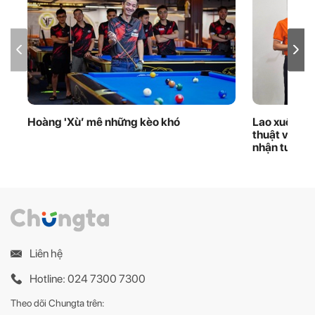
Hoàng 'Xù’ mê những kèo khó
Lao xuống d
thuật viên 
nhận tuyên
Liên hệ
Hotline: 024 7300 7300
Theo dõi Chungta trên: