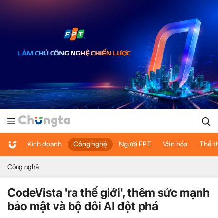
Kinh doanh
Công nghệ
Người FPT
Văn hóa
Thể t
Công nghệ
CodeVista 'ra thế giới', thêm sức mạnh
bảo mật và bộ đôi AI đột phá