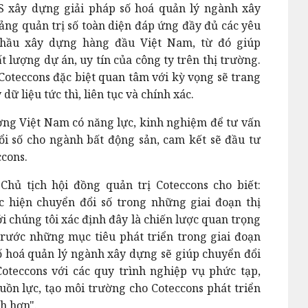
IS xây dựng giải pháp số hoá quản lý ngành xây
ảng quản trị số toàn diện đáp ứng đầy đủ các yêu
thầu xây dựng hàng đầu Việt Nam, từ đó giúp
lượng dự án, uy tín của công ty trên thị trường.
Coteccons đặc biệt quan tâm với kỳ vọng sẽ trang
dữ liệu tức thì, liên tục và chính xác.
trường Việt Nam có năng lực, kinh nghiệm để tư vấn
ổi số cho ngành bất động sản, cam kết sẽ đầu tư
ccons.
 Chủ tịch hội đồng quản trị Coteccons cho biết:
c hiện chuyển đổi số trong những giai đoạn thị
i chúng tôi xác định đây là chiến lược quan trọng
trước những mục tiêu phát triển trong giai đoạn
số hoá quản lý ngành xây dựng sẽ giúp chuyển đổi
oteccons với các quy trình nghiệp vụ phức tạp,
guồn lực, tạo môi trường cho Coteccons phát triển
nh hơn".