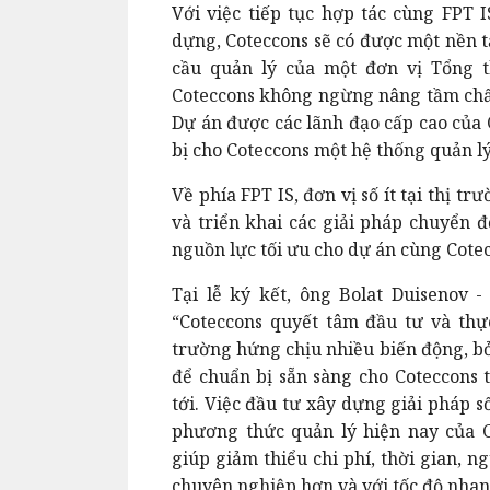
Với việc tiếp tục hợp tác cùng FPT 
dựng, Coteccons sẽ có được một nền t
cầu quản lý của một đơn vị Tổng 
Coteccons không ngừng nâng tầm chất 
Dự án được các lãnh đạo cấp cao của 
bị cho Coteccons một hệ thống quản lý 
Về phía FPT IS, đơn vị số ít tại thị 
và triển khai các giải pháp chuyển đ
nguồn lực tối ưu cho dự án cùng Cote
Tại lễ ký kết, ông Bolat Duisenov -
“Coteccons quyết tâm đầu tư và thự
trường hứng chịu nhiều biến động, bở
để chuẩn bị sẵn sàng cho Coteccons 
tới. Việc đầu tư xây dựng giải pháp 
phương thức quản lý hiện nay của C
giúp giảm thiểu chi phí, thời gian, n
chuyên nghiệp hơn và với tốc độ nha