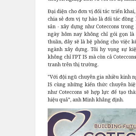
Đại diện cho đơn vị đối tác triển kh
chia sẻ đơn vị tự hào là đối tác đồ
sản - xây dựng như Coteccons trong h
ngày hôm nay không chỉ gói gọn là 
thuần, đây sẽ là bệ phóng cho việc k
ngành xây dựng.
Tôi hy vọng sự ki
không chỉ FPT IS mà còn cả Coteccons
tranh trên thị trường.
"Với đội ngũ chuyên gia nhiều kinh n
IS cùng những kiến thức chuyên biệ
như Coteccons sẽ hợp lực để tạo th
hiệu quả”, anh Minh khẳng định.