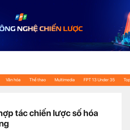
Văn hóa
Thể thao
Multimedia
FPT 13 Under 35
Top
hợp tác chiến lược số hóa
ựng