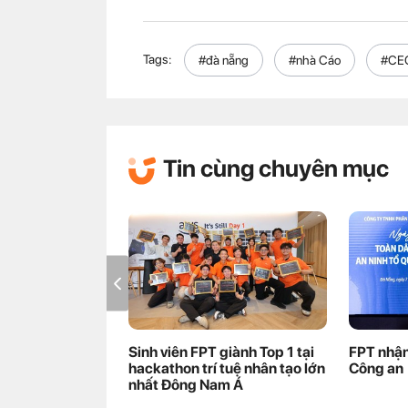
Tags:
#đà nẵng
#nhà Cáo
#CEO
Tin cùng chuyên mục
Sinh viên FPT giành Top 1 tại
FPT nhận
hackathon trí tuệ nhân tạo lớn
Công an
nhất Đông Nam Á