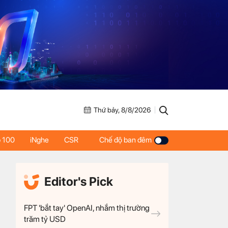
Thứ bảy, 8/8/2026
 100
iNghe
CSR
Chế độ ban đêm
Editor's Pick
FPT 'bắt tay' OpenAI, nhắm thị trường
trăm tỷ USD