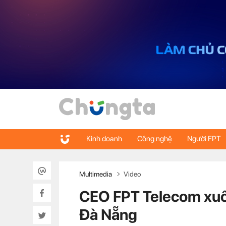
Kinh doanh
Công nghệ
Người FPT
Multimedia
Video
CEO FPT Telecom xuốn
Đà Nẵng