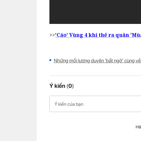
>>
'Cáo' Vùng 4 khí thế ra quân 'Mù
Những mối lương duyên ‘bất ngờ’ cùng về
Ý kiến
(
0
)
Hã