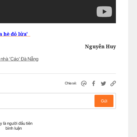
a hè đỏ lửa'
Nguyễn Huy
 nhà ‘Cáo’ Đà Nẵng
Chia sẻ:
Gửi
y là người đầu tiên
bình luận