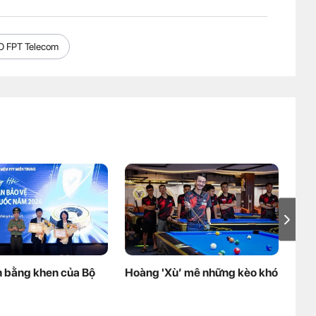
 FPT Telecom
 bằng khen của Bộ
Hoàng 'Xù’ mê những kèo khó
Lao
cháu
thô
tuy