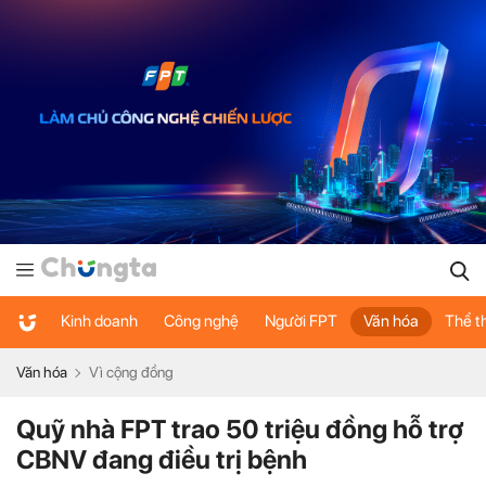
Kinh doanh
Công nghệ
Người FPT
Văn hóa
Thể t
Văn hóa
Vì cộng đồng
Quỹ nhà FPT trao 50 triệu đồng hỗ trợ
CBNV đang điều trị bệnh