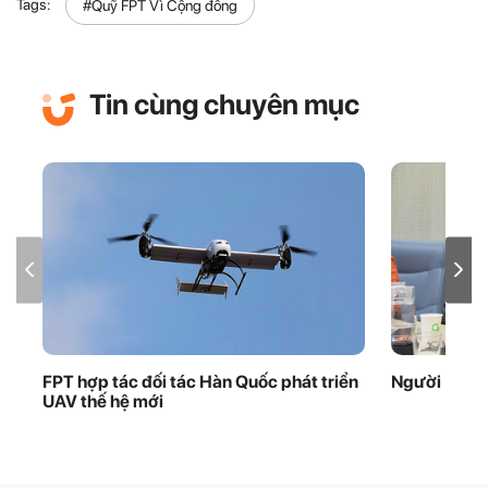
Tags:
#Quỹ FPT Vì Cộng đồng
Tin cùng chuyên mục
FPT hợp tác đối tác Hàn Quốc phát triển
Người ‘giữ 
UAV thế hệ mới