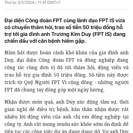
Thứ tư, 3/1/2024 |
11:41
GMT+7
Đại diện Công đoàn FPT cùng lãnh đạo FPT IS vừa
có chuyến thăm hỏi, trao số tiền 50 triệu đồng hỗ
trợ tới gia đình anh Trương Kim Duy (FPT IS) đang
chiến đấu với căn bệnh hiếm gặp.
Nắm bắt được hoàn cảnh khó khăn của gia đình anh
Duy, đại diện Công đoàn FPT và đồng nghiệp đang
công tác cùng đơn vị đã tới thăm hỏi, động viên và
trao hỗ trợ gia đình 50 triệu đồng. Số tiền này được
trích từ Quỹ Người FPT Vì cộng đồng - những người
FPT đã chung tay đóng góp một ngày lương.
Nhận được món quà, anh Duy xúc động tâm sự, thời
gian nghỉ để điều trị bệnh, bản thân nhận được rất
nhiều lời động viên của anh chị em đồng nghiệp tại
công ty. Anh rất mong muốn sức khỏe sớm ổn định để
tiếp tục các công việc dự án đang dang dở. Vợ anh Duy