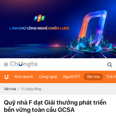
Kinh doanh
Công nghệ
Người FPT
Văn hóa
Thể t
Văn hóa
Vì cộng đồng
Quỹ nhà F đạt Giải thưởng phát triển
bền vững toàn cầu GCSA