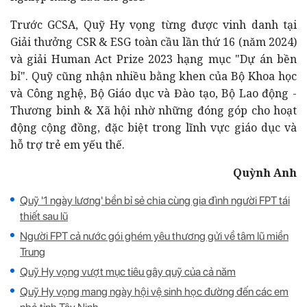
Trước GCSA, Quỹ Hy vọng từng được vinh danh tại
Giải thưởng CSR & ESG toàn cầu lần thứ 16 (năm 2024)
và giải Human Act Prize 2023 hạng mục "Dự án bền
bỉ". Quỹ cũng nhận nhiều bằng khen của Bộ Khoa học
và Công nghệ, Bộ Giáo dục và Đào tạo, Bộ Lao động -
Thương binh & Xã hội nhờ những đóng góp cho hoạt
động cộng đồng, đặc biệt trong lĩnh vực giáo dục và
hỗ trợ trẻ em yếu thế.
Quỳnh Anh
Quỹ '1 ngày lương' bền bỉ sẻ chia cùng gia đình người FPT tái
thiết sau lũ
Người FPT cả nước gói ghém yêu thương gửi về tâm lũ miền
Trung
Quỹ Hy vọng vượt mục tiêu gây quỹ của cả năm
Quỹ Hy vọng mang ngày hội vệ sinh học đường đến các em