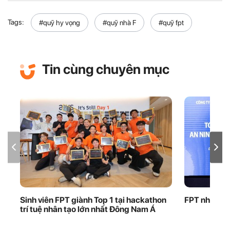
Tags:
#quỹ hy vọng
#quỹ nhà F
#quỹ fpt
Tin cùng chuyên mục
Sinh viên FPT giành Top 1 tại hackathon
FPT nhận bằ
trí tuệ nhân tạo lớn nhất Đông Nam Á