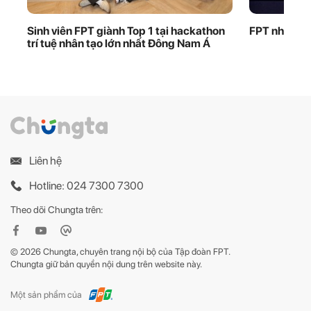
Sinh viên FPT giành Top 1 tại hackathon
FPT nhận bằ
trí tuệ nhân tạo lớn nhất Đông Nam Á
Liên hệ
Hotline: 024 7300 7300
Theo dõi Chungta trên:
© 2026 Chungta, chuyên trang nội bộ của Tập đoàn FPT.
Chungta giữ bản quyền nội dung trên website này.
Một sản phẩm của