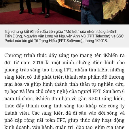
Trận chung kết iKhiến đầu tiên giữa “Mở két” của nhóm tác giả Đinh
Tiến Dũng, Nguyễn Văn Long và Nguyễn Anh Vũ (FPT Telecom) và SSC
Portal của tác giả Tô Trọng Hiếu (FPT Software), tháng 1/2018.
Chương trình thúc đẩy sáng tạo mang tên iKhiến ra
đời từ năm 2016 là một minh chứng điển hình cho
phong trào sáng tạo trong FPT, nhằm tìm kiếm những
sáng kiến có thể phát triển thành sản phẩm để thương
mại hóa và giúp hình thành tinh thần tự nghiên cứu,
tự học và làm chủ công nghệ của người FPT. Sau hơn 6
năm tổ chức, iKhiến đã nhận về gần 6.500 sáng kiến,
thúc đẩy thành công tính sáng tạo khắp các công ty
thành viên. Các sáng kiến đã đi sâu vào đời sống và
phổ cập rộng rãi toàn FPT, giúp thúc đẩy hoạt động
kinh doanh, vận hành, quản trị, đào tạo; giúp gia tăng