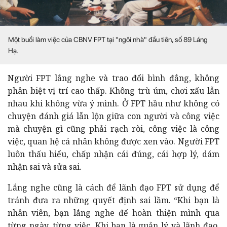
Một buổi làm việc của CBNV FPT tại "ngôi nhà" đầu tiên, số 89 Láng
Hạ.
Người FPT lắng nghe và trao đổi bình đẳng, không
phân biệt vị trí cao thấp. Không trù úm, chơi xấu lẫn
nhau khi không vừa ý mình. Ở FPT hầu như không có
chuyện đánh giá lẫn lộn giữa con người và công việc
mà chuyện gì cũng phải rạch ròi, công việc là công
việc, quan hệ cá nhân không được xen vào. Người FPT
luôn thấu hiểu, chấp nhận cái đúng, cái hợp lý, dám
nhận sai và sửa sai.
Lắng nghe cũng là cách để lãnh đạo FPT sử dụng để
tránh đưa ra những quyết định sai lầm. “Khi bạn là
nhân viên, bạn lắng nghe để hoàn thiện mình qua
từng ngày, từng việc. Khi bạn là quản lý và lãnh đạo,