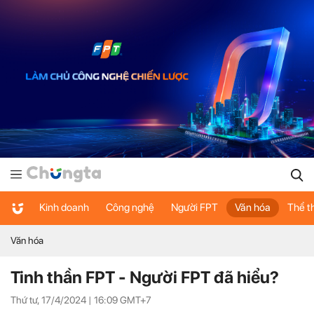
Kinh doanh
Công nghệ
Người FPT
Văn hóa
Thể t
Văn hóa
Tinh thần FPT - Người FPT đã hiểu?
Thứ tư, 17/4/2024 |
16:09
GMT+7