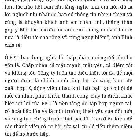
hơn lúc nào hết bạn cần lắng nghe anh em nói, dù là
lời nghịch nhĩ nhất để bạn có thông tin nhiều chiều và
cũng là khuyến khích anh em chân tình, thẳng thắn
góp ý. Một lúc nào đó mà anh em không nói và chia sẻ
nữa là điều tôi cho rằng vô cùng nguy hiểm”, anh Bình
chia sẻ.
Ở FPT, bao dung nghĩa là chấp nhận mọi người như họ
vốn là. Chấp nhận cả mặt mạnh, mặt yếu, cả điểm tốt
và không tốt. Công ty luôn tạo điều kiện tối đa để mọi
người được là chính mình, ủng hộ các sáng kiến, đề
xuất hợp lý, động viên nhau khi thất bại, tạo cơ hội để
mỗi cá nhân phát triển, thành công. Đây là điểm khác
biệt cốt lõi của FPT, là nền tảng để tập hợp người tài,
có hoài bão lớn và là môi trường thiết yếu của đổi mới
và sáng tạo. Đứng trước thất bại, FPT tạo điều kiện để
các thành viên có cơ hội sửa sai, từ đó tiếp thêm niềm
tin để họ bước tiếp.