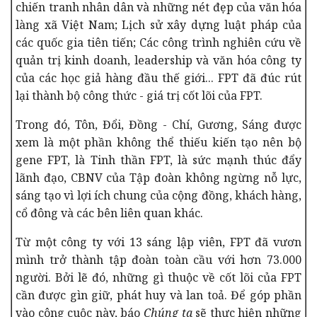
chiến tranh nhân dân và những nét đẹp của văn hóa
làng xã Việt Nam; Lịch sử xây dựng luật pháp của
các quốc gia tiên tiến; Các công trình nghiên cứu về
quản trị kinh doanh, leadership và văn hóa công ty
của các học giả hàng đầu thế giới... FPT đã đúc rút
lại thành bộ công thức - giá trị cốt lõi của FPT.
Trong đó, Tôn, Đổi, Đồng - Chí, Gương, Sáng được
xem là một phần không thể thiếu kiến tạo nên bộ
gene FPT, là Tinh thần FPT, là sức mạnh thúc đẩy
lãnh đạo, CBNV của Tập đoàn không ngừng nỗ lực,
sáng tạo vì lợi ích chung của cộng đồng, khách hàng,
cổ đông và các bên liên quan khác.
Từ một công ty với 13 sáng lập viên, FPT đã vươn
mình trở thành tập đoàn toàn cầu với hơn 73.000
người. Bởi lẽ đó, những gì thuộc về cốt lõi của FPT
cần được gìn giữ, phát huy và lan toả. Để góp phần
vào công cuộc này, báo
Chúng ta
sẽ thực hiện những