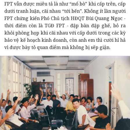
FPT vẫn được miêu tả là như “mổ bò” khi cấp trên, cấp
dưới tranh luận, cãi nhau “tới bến”. Không ít lần người
FPT chứng kiến Phó Chủ tịch HĐQT Bùi Quang Ngọc -
thời điểm còn là TGĐ FPT - đập bàn đập ghế, bỏ ra
khỏi phòng họp khi cãi nhau với cấp dưới trong các kỳ
bảo vệ kế hoạch kinh doanh, còn anh em thì cười hỉ hả
vì được bày tỏ quan điểm mà không bị sếp giận.