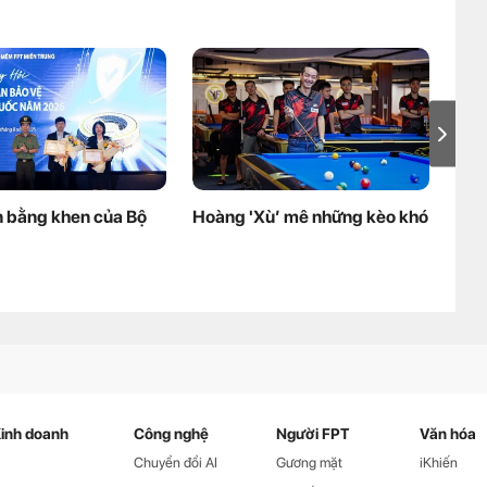
 bằng khen của Bộ
Hoàng 'Xù’ mê những kèo khó
Lao
cháu
thô
tuy
inh doanh
Công nghệ
Người FPT
Văn hóa
Chuyển đổi AI
Gương mặt
iKhiến