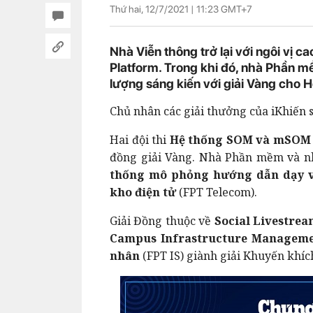
Thứ hai, 12/7/2021 |
11:23
GMT+7
Nhà Viễn thông trở lại với ngôi vị 
Platform. Trong khi đó, nhà Phần mề
lượng sáng kiến với giải Vàng ch
Chủ nhân các giải thưởng của iKhiến số
Hai đội thi
Hệ thống SOM và mSO
đồng giải Vàng. Nhà Phần mềm và nhà
thống mô phỏng hướng dẫn dạy và 
kho điện tử
(FPT Telecom).
Giải Đồng thuộc về
Social Livestre
Campus Infrastructure Managem
nhân
(FPT IS) giành giải Khuyến khíc