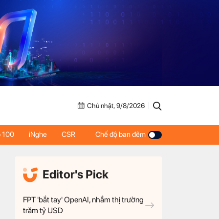
Chủ nhật, 9/8/2026
 100
iNghe
CSR
Chế độ ban đêm
Editor's Pick
FPT 'bắt tay' OpenAI, nhắm thị trường
trăm tỷ USD