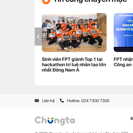
Sinh viên FPT giành Top 1 tại
FPT nhận
hackathon trí tuệ nhân tạo lớn
Công an
nhất Đông Nam Á
Liên hệ
Hotline: 024 7300 7300
K