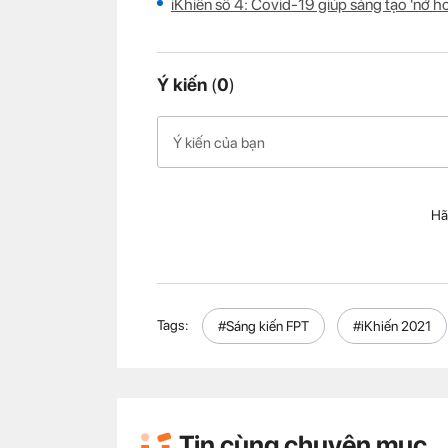
iKhiến số 4: Covid-19 giúp sáng tạo 'nở h
Ý kiến
(
0
)
Hã
Tags:
#Sáng kiến FPT
#iKhiến 2021
Tin cùng chuyên mục