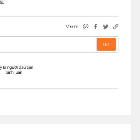
oa'
Chia sẻ:
Gửi
y là người đầu tiên
bình luận