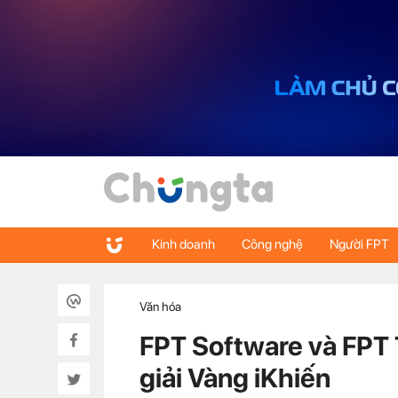
Kinh doanh
Công nghệ
Người FPT
Văn hóa
FPT Software và FPT 
giải Vàng iKhiến