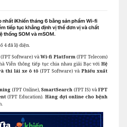
cao nhất iKhiến tháng 6 bằng sản phẩm Wi-fi
m tiếp tục khẳng định vị thế đơn vị và chất
o Hệ thống SOM và mSOM.
 4 đã lộ diện.
M
(FPT Software) và
Wi-fi Platform
(FPT Telecom)
 Viễn thông tiếp tục chia nhau giải Bạc với
Hệ
thi lái xe ô tô
(FPT Software) và
Phiếu xuất
aming
(FPT Online),
SmartSearch
(FPT IS) và
FPT
ent
(FPT Education).
Hàng đợi online cho bệnh
h.