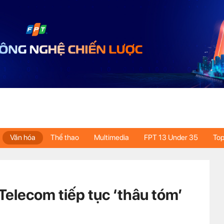
Văn hóa
Thể thao
Multimedia
FPT 13 Under 35
Top
Telecom tiếp tục ‘thâu tóm’