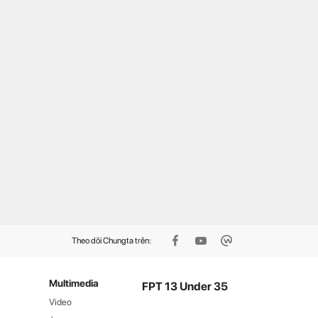
 xuống dòng nước cứu
Top 13 FPT Under 35: Chuyện
 bé, kỹ thuật viên Viễn
bây giờ mới kể…
ng FPT Hải Phòng nhận
ên dương
Theo dõi Chungta trên:
Multimedia
FPT 13 Under 35
Video