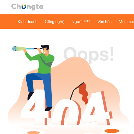
Kinh doanh
Công nghệ
Người FPT
Văn hóa
Multime