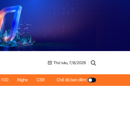
Thứ sáu, 7/8/2026
 100
iNghe
CSR
Chế độ ban đêm