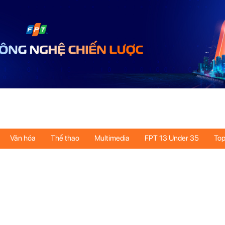
Văn hóa
Thể thao
Multimedia
FPT 13 Under 35
Top