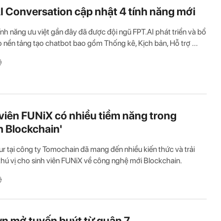
I Conversation cập nhật 4 tính năng mới
ính năng ưu việt gần đây đã được đội ngũ FPT.AI phát triển và bổ
 nền tảng tạo chatbot bao gồm Thống kê, Kịch bản, Hỗ trợ ...
ệ
 viên FUNiX có nhiều tiềm năng trong
 Blockchain'
ur tại công ty Tomochain đã mang đến nhiều kiến thức và trải
hú vị cho sinh viên FUNiX về công nghệ mới Blockchain.
ệ
n mở tuyến buýt từ quận 7