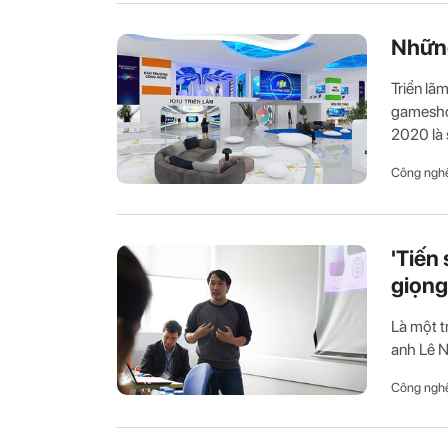
Những
Triển lã
gamesho
2020 là 
Công ngh
'Tiến
giọng
Là một t
anh Lê N
Công ngh