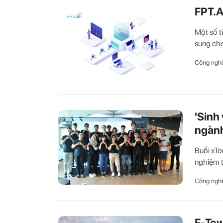
FPT.A
Một số t
sung cho
Công ngh
'Sinh
ngành
Buổi xTo
nghiệm t
Công ngh
F-Tow