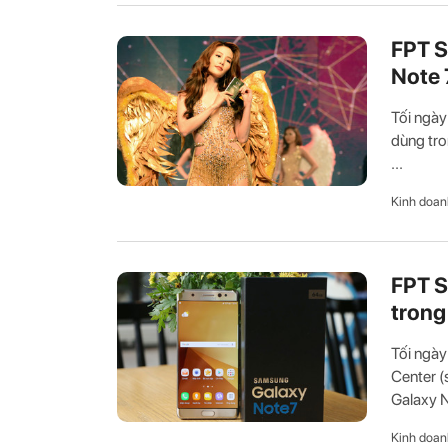
FPT S
Note 
Tối ngày
dùng tro
...
Kinh doan
FPT S
trong
Tối ngày
Center (
Galaxy N
Kinh doan