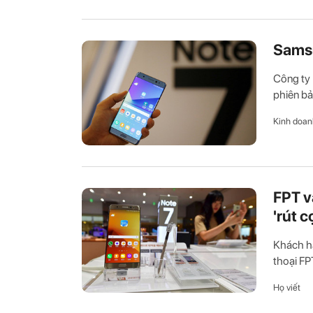
Samsu
Công ty 
phiên bả
Kinh doan
FPT v
'rút 
Khách hà
thoại FP
Họ viết