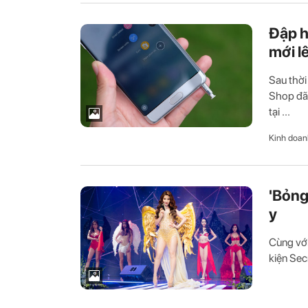
Đập h
mới l
Sau thời
Shop đã 
tại ...
Kinh doan
'Bỏng
y
Cùng với
kiện Sec