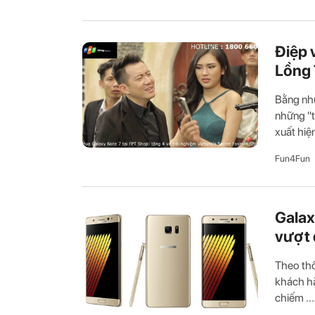
Điệp 
Lồng 
Bằng nhữ
những "t
xuất hiện
Fun4Fun
Galax
vượt 
Theo thố
khách hà
chiếm ...