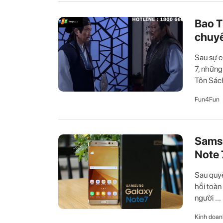
Bao T
chuyể
Sau sự c
7, những
Tôn Sách,
Fun4Fun
Samsu
Note 
Sau quyế
hồi toàn
người ...
Kinh doan