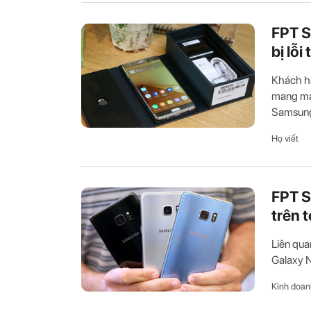
FPT S
bị lỗ
Khách hà
mang máy
Samsung 
Họ viết
FPT S
trên 
Liên qua
Galaxy N
Kinh doan