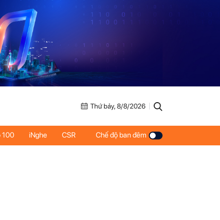
Thứ bảy, 8/8/2026
 100
iNghe
CSR
Chế độ ban đêm