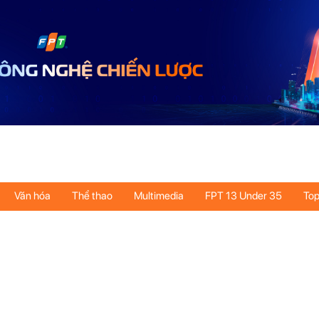
Văn hóa
Thể thao
Multimedia
FPT 13 Under 35
Top