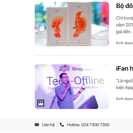
Bộ đô
Chỉ tron
năm 2015
giá đến .
Kinh doan
iFan 
"Là ngườ
kiện App
Kinh doan
Liên hệ
Hotline: 024 7300 7300