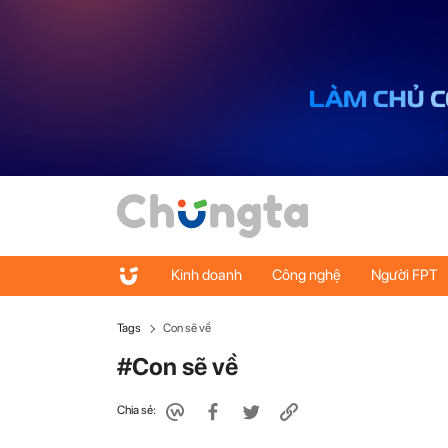
Kinh doanh
Công nghệ
Người FPT
Tags
Con sẽ về
#Con sẽ về
Chia sẻ: