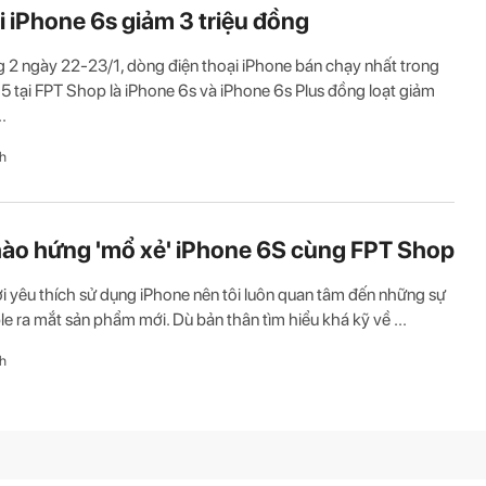
i iPhone 6s giảm 3 triệu đồng
g 2 ngày 22-23/1, dòng điện thoại iPhone bán chạy nhất trong
 tại FPT Shop là iPhone 6s và iPhone 6s Plus đồng loạt giảm
..
h
hào hứng 'mổ xẻ' iPhone 6S cùng FPT Shop
i yêu thích sử dụng iPhone nên tôi luôn quan tâm đến những sự
le ra mắt sản phẩm mới. Dù bản thân tìm hiểu khá kỹ về ...
h