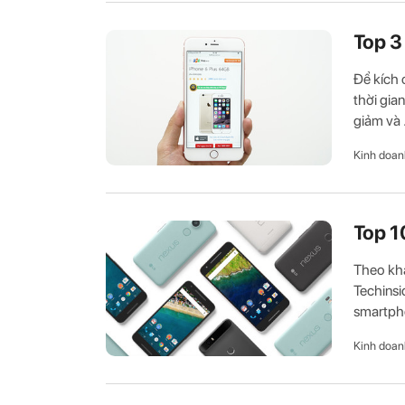
Top 3
Để kích 
thời gia
giảm và .
Kinh doan
Top 1
Theo khả
Techinsi
smartpho
Kinh doan