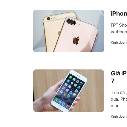
iPhon
FPT Shop
và iPhon
Kinh doan
Giá i
7
Tiếp đà 
qua, iPh
mức ...
Kinh doan