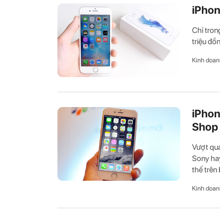
iPhon
Chỉ tron
triệu đồ
Kinh doan
iPhon
Shop
Vượt qua
Sony hay
thế trên 
Kinh doan