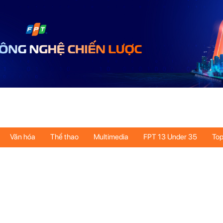
Văn hóa
Thể thao
Multimedia
FPT 13 Under 35
Top