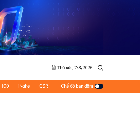
Thứ sáu, 7/8/2026
 100
iNghe
CSR
Chế độ ban đêm