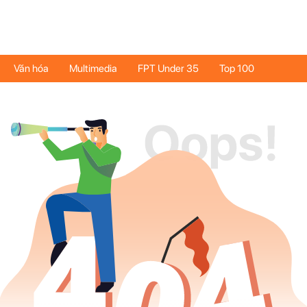
Văn hóa
Multimedia
FPT Under 35
Top 100