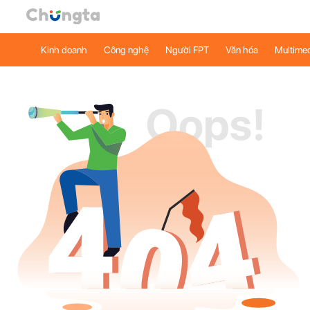
Kinh doanh
Công nghệ
Người FPT
Văn hóa
Multime