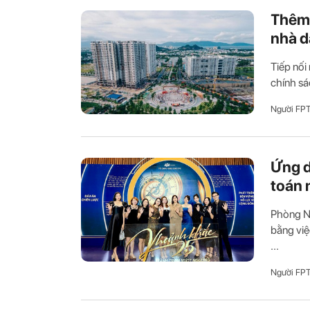
Thêm 
nhà d
Tiếp nối
chính sá
Người FP
Ứng d
toán 
Phòng Nh
bằng việ
...
Người FP