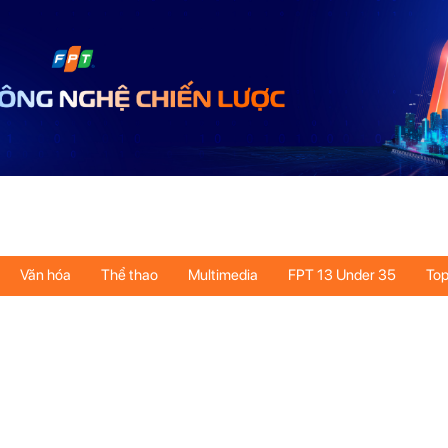
Văn hóa
Thể thao
Multimedia
FPT 13 Under 35
Top