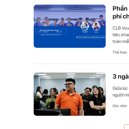
Phần 
phí c
CLB Vov
tiên, kh
toàn miễ
Thể thao
3 ngà
Giữa lúc 
người mi
Góc nhìn