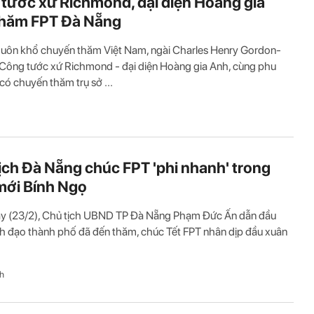
tước xứ Richmond, đại diện Hoàng gia
thăm FPT Đà Nẵng
huôn khổ chuyến thăm Việt Nam, ngài Charles Henry Gordon-
Công tước xứ Richmond - đại diện Hoàng gia Anh, cùng phu
có chuyến thăm trụ sở ...
ịch Đà Nẵng chúc FPT 'phi nhanh' trong
ới Bính Ngọ
ay (23/2), Chủ tịch UBND TP Đà Nẵng Phạm Đức Ấn dẫn đầu
h đạo thành phố đã đến thăm, chúc Tết FPT nhân dịp đầu xuân
h