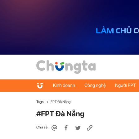
Kinh doanh
Công nghệ
Người FPT
Tags
FPT Đà Nẵng
#FPT Đà Nẵng
Chia sẻ: