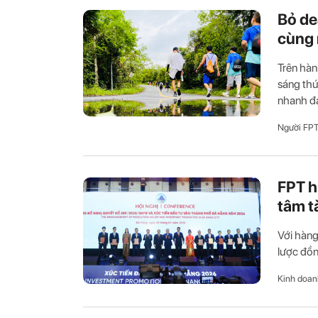
Bỏ de
cùng 
Trên hàn
sáng th
nhanh đa
Người FP
FPT h
tâm t
Với hàng
lược đồn
Kinh doan