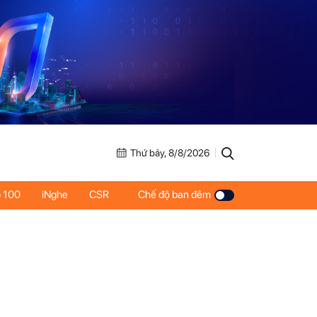
Thứ bảy, 8/8/2026
 100
iNghe
CSR
Chế độ ban đêm