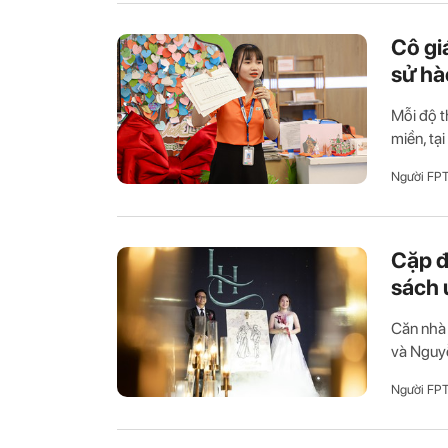
Cô gi
sử hà
Mỗi độ t
miền, tạ
Người FP
Cặp đ
sách 
Căn nhà 
và Nguyễ
Người FP