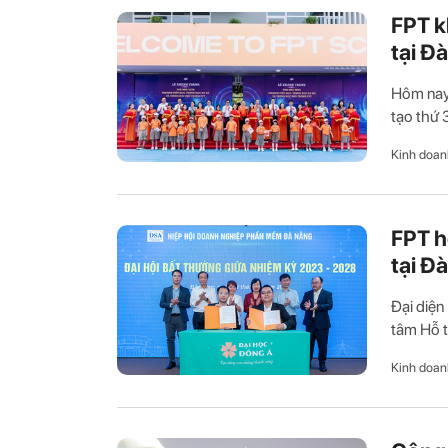
FPT k
tại Đ
Hôm nay 
tạo thứ 
Kinh doan
FPT h
tại Đ
Đại diện
tâm Hỗ t
Kinh doan