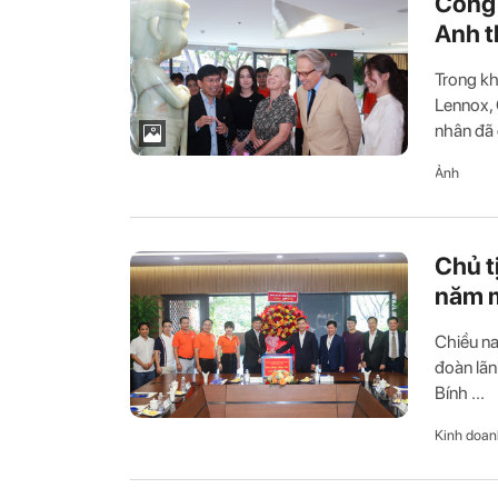
Công 
Anh 
Trong k
Lennox, 
nhân đã 
Ảnh
Chủ t
năm m
Chiều n
đoàn lãn
Bính ...
Kinh doan