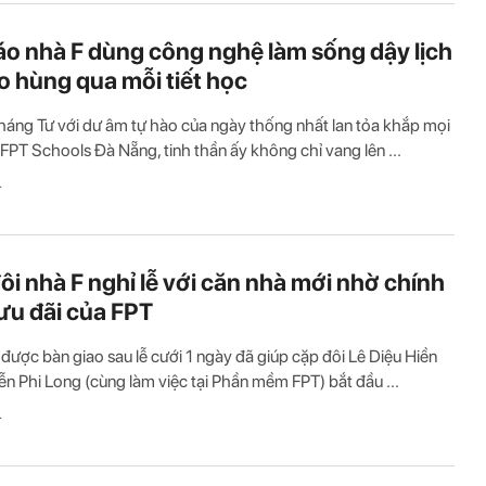
áo nhà F dùng công nghệ làm sống dậy lịch
o hùng qua mỗi tiết học
háng Tư với dư âm tự hào của ngày thống nhất lan tỏa khắp mọi
i FPT Schools Đà Nẵng, tinh thần ấy không chỉ vang lên ...
T
ôi nhà F nghỉ lễ với căn nhà mới nhờ chính
ưu đãi của FPT
được bàn giao sau lễ cưới 1 ngày đã giúp cặp đôi Lê Diệu Hiền
n Phi Long (cùng làm việc tại Phần mềm FPT) bắt đầu ...
T