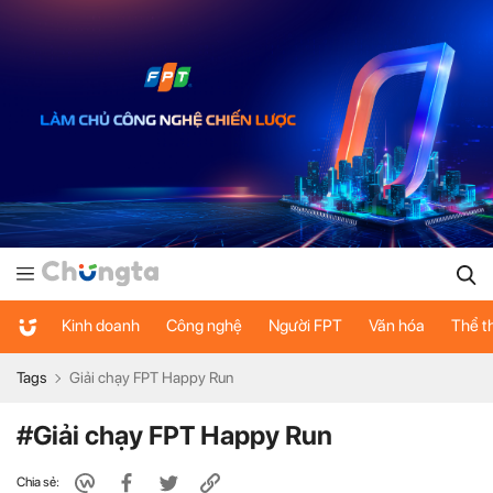
Kinh doanh
Công nghệ
Người FPT
Văn hóa
Thể t
Tags
Giải chạy FPT Happy Run
#Giải chạy FPT Happy Run
Chia sẻ: