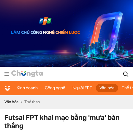
Kinh doanh
Công nghệ
Người FPT
Văn hóa
Thể t
Văn hóa
Thể thao
Futsal FPT khai mạc bằng 'mưa' bàn
thắng