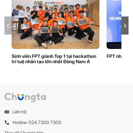
Sinh viên FPT giành Top 1 tại hackathon
FPT nhận bằ
trí tuệ nhân tạo lớn nhất Đông Nam Á
Liên hệ
Hotline: 024 7300 7300
Theo dõi Chungta trên: