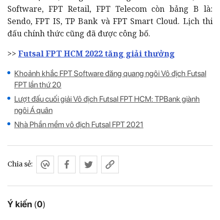
Software, FPT Retail, FPT Telecom còn bảng B là:
Sendo, FPT IS, TP Bank và FPT Smart Cloud. Lịch thi
đấu chính thức cũng đã được công bố.
>>
Futsal FPT HCM 2022 tăng giải thưởng
Khoảnh khắc FPT Software đăng quang ngôi Vô địch Futsal
FPT lần thứ 20
Lượt đấu cuối giải Vô địch Futsal FPT HCM: TPBank giành
ngôi Á quân
Nhà Phần mềm vô địch Futsal FPT 2021
Chia sẻ:
Ý kiến
(
0
)