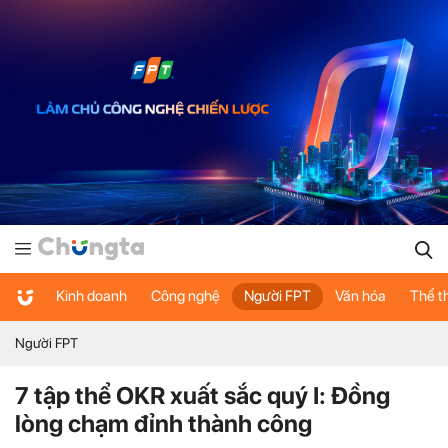
Kinh doanh
Công nghệ
Người FPT
Văn hóa
Thể t
Người FPT
7 tập thể OKR xuất sắc quý I: Đồng
lòng chạm đỉnh thành công