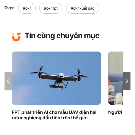
Tags:
#okr
#okr fpt
#okr xuất sắc
Tin cùng chuyên mục
FPT phát triển AI cho mẫu UAV điện hai
Người ‘giữ 
rotor nghiêng đầu tiên trên thế giới