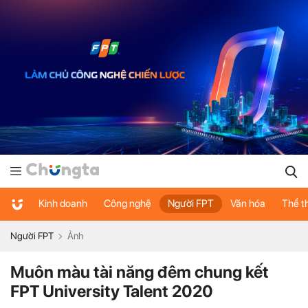
Kinh doanh
Công nghệ
Người FPT
Văn hóa
Thể t
Người FPT
Ảnh
Muôn màu tài năng đêm chung kết
FPT University Talent 2020