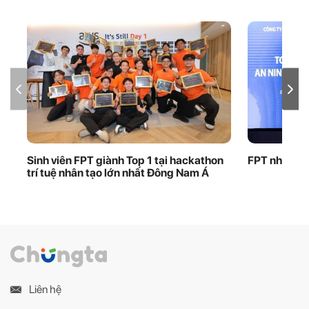
Sinh viên FPT giành Top 1 tại hackathon
FPT nhận bằ
trí tuệ nhân tạo lớn nhất Đông Nam Á
Liên hệ