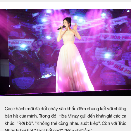
Các khách mời đã đốt cháy sân khấu đêm chung kết với những
bản hit của mình. Trong đó, Hòa Minzy gửi đến khán giả các ca
khúc: "Rời bỏ", "Không thể cùng nhau suốt kiếp". Còn với Trúc
Nhân là bài hát "Thật bất ngờ", "Bốn chữ lắm".