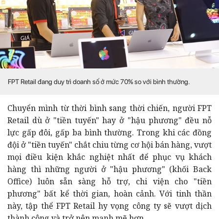
FPT Retail đang duy trì doanh số ở mức 70% so với bình thường.
Chuyển mình từ thời bình sang thời chiến, người FPT
Retail dù ở "tiền tuyến" hay ở "hậu phương" đều nỗ
lực gấp đôi, gấp ba bình thường. Trong khi các đồng
đội ở "tiền tuyến" chắt chiu từng cơ hội bán hàng, vượt
mọi điều kiện khắc nghiệt nhất để phục vụ khách
hàng thì những người ở "hậu phương" (khối Back
Office) luôn sẵn sàng hỗ trợ, chi viện cho "tiền
phương" bất kể thời gian, hoàn cảnh. Với tinh thần
này, tập thể FPT Retail hy vọng công ty sẽ vượt dịch
thành công và trở nên mạnh mẽ hơn.