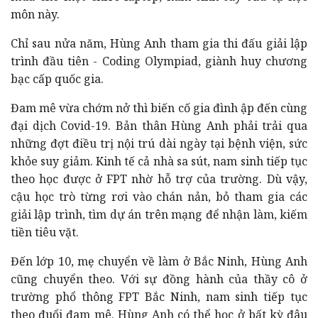
môn này.
Chỉ sau nửa năm, Hùng Anh tham gia thi đấu giải lập
trình đầu tiên - Coding Olympiad, giành huy chương
bạc cấp quốc gia.
Đam mê vừa chớm nở thì biến cố gia đình ập đến cùng
đại dịch Covid-19. Bản thân Hùng Anh phải trải qua
những đợt điều trị nội trú dài ngày tại bệnh viện, sức
khỏe suy giảm. Kinh tế cả nhà sa sút, nam sinh tiếp tục
theo học được ở FPT nhờ hỗ trợ của trường. Dù vậy,
cậu học trò từng rơi vào chán nản, bỏ tham gia các
giải lập trình, tìm dự án trên mạng để nhận làm, kiếm
tiền tiêu vặt.
Đến lớp 10, mẹ chuyển về làm ở Bắc Ninh, Hùng Anh
cũng chuyển theo. Với sự đồng hành của thầy cô ở
trường phổ thông FPT Bắc Ninh, nam sinh tiếp tục
theo đuổi đam mê. Hùng Anh có thể học ở bất kỳ đâu