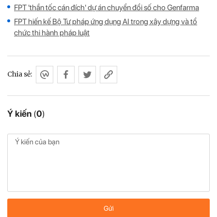
FPT 'thần tốc cán đích' dự án chuyển đổi số cho Genfarma
FPT hiến kế Bộ Tư pháp ứng dụng AI trong xây dựng và tổ
chức thi hành pháp luật
Chia sẻ:
Ý kiến
(
0
)
Gửi