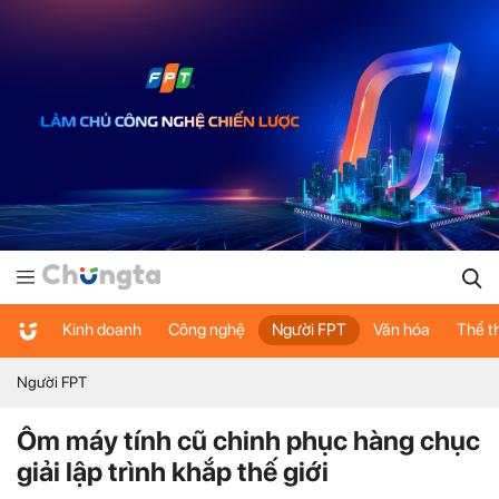
Kinh doanh
Công nghệ
Người FPT
Văn hóa
Thể t
Người FPT
Ôm máy tính cũ chinh phục hàng chục
giải lập trình khắp thế giới