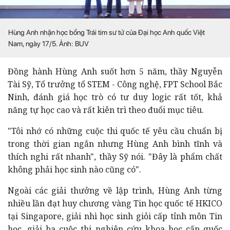
Hùng Anh nhận học bổng Trái tim sư tử của Đại học Anh quốc Việt
Nam, ngày 17/5. Ảnh: BUV
Đồng hành Hùng Anh suốt hơn 5 năm, thầy Nguyễn
Tài Sỹ, Tổ trưởng tổ STEM - Công nghệ, FPT School Bắc
Ninh, đánh giá học trò có tư duy logic rất tốt, khả
năng tự học cao và rất kiên trì theo đuổi mục tiêu.
"Tôi nhớ có những cuộc thi quốc tế yêu cầu chuẩn bị
trong thời gian ngắn nhưng Hùng Anh bình tĩnh và
thích nghi rất nhanh", thầy Sỹ nói. "Đây là phẩm chất
không phải học sinh nào cũng có".
Ngoài các giải thưởng về lập trình, Hùng Anh từng
nhiều lần đạt huy chương vàng Tin học quốc tế HKICO
tại Singapore, giải nhì học sinh giỏi cấp tỉnh môn Tin
học, giải ba cuộc thi nghiên cứu khoa học cấp quốc