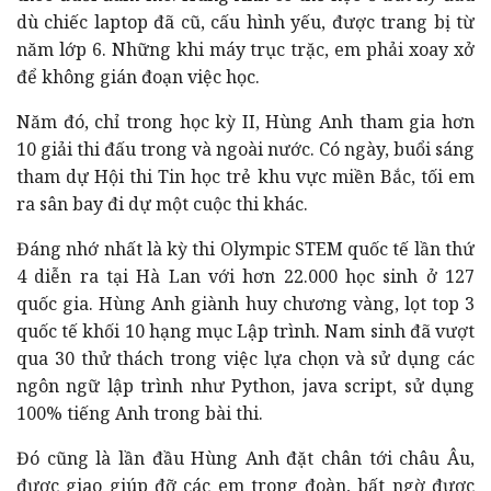
dù chiếc laptop đã cũ, cấu hình yếu, được trang bị từ
năm lớp 6. Những khi máy trục trặc, em phải xoay xở
để không gián đoạn việc học.
Năm đó, chỉ trong học kỳ II, Hùng Anh tham gia hơn
10 giải thi đấu trong và ngoài nước. Có ngày, buổi sáng
tham dự Hội thi Tin học trẻ khu vực miền Bắc, tối em
ra sân bay đi dự một cuộc thi khác.
Đáng nhớ nhất là kỳ thi Olympic STEM quốc tế lần thứ
4 diễn ra tại Hà Lan với hơn 22.000 học sinh ở 127
quốc gia. Hùng Anh giành huy chương vàng, lọt top 3
quốc tế khối 10 hạng mục Lập trình. Nam sinh đã vượt
qua 30 thử thách trong việc lựa chọn và sử dụng các
ngôn ngữ lập trình như Python, java script, sử dụng
100% tiếng Anh trong bài thi.
Đó cũng là lần đầu Hùng Anh đặt chân tới châu Âu,
được giao giúp đỡ các em trong đoàn, bất ngờ được