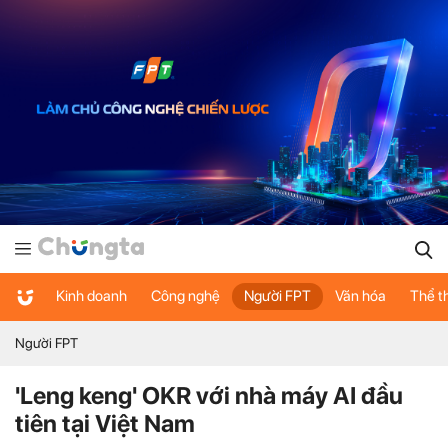
Kinh doanh
Công nghệ
Người FPT
Văn hóa
Thể t
Người FPT
'Leng keng' OKR với nhà máy AI đầu
tiên tại Việt Nam