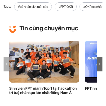
Tags:
#cá nhân okr xuất sắc
#FPT OKR
#OKR cá nhân x
Tin cùng chuyên mục
Sinh viên FPT giành Top 1 tại hackathon
FPT nhận bằ
trí tuệ nhân tạo lớn nhất Đông Nam Á