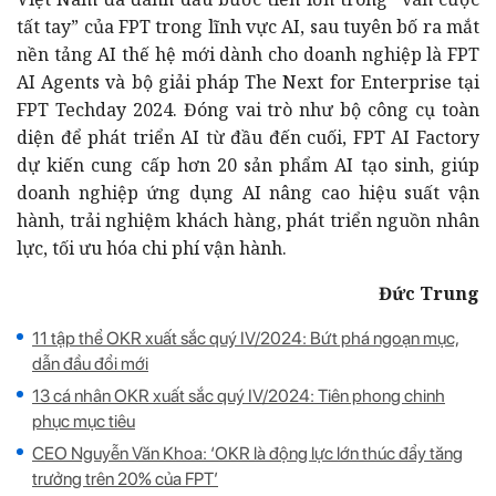
tất tay” của FPT trong lĩnh vực AI, sau tuyên bố ra mắt
nền tảng AI thế hệ mới dành cho doanh nghiệp là FPT
AI Agents và bộ giải pháp The Next for Enterprise tại
FPT Techday 2024. Đóng vai trò như bộ công cụ toàn
diện để phát triển AI từ đầu đến cuối, FPT AI Factory
dự kiến cung cấp hơn 20 sản phẩm AI tạo sinh, giúp
doanh nghiệp ứng dụng AI nâng cao hiệu suất vận
hành, trải nghiệm khách hàng, phát triển nguồn nhân
lực, tối ưu hóa chi phí vận hành.
Đức Trung
11 tập thể OKR xuất sắc quý IV/2024: Bứt phá ngoạn mục,
dẫn đầu đổi mới
13 cá nhân OKR xuất sắc quý IV/2024: Tiên phong chinh
phục mục tiêu
CEO Nguyễn Văn Khoa: ‘OKR là động lực lớn thúc đẩy tăng
trưởng trên 20% của FPT’