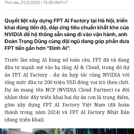
Thứ sáu, 21/2/2025 |
15:05
GMT+7
Quyết liệt xây dựng FPT AI Factory tại Hà Nội, triển
khai đúng tiến độ, đáp ứng tiêu chuẩn khắt khe của
NVIDIA để hệ thống sẵn sàng đi vào vận hành, anh
Đoàn Trọng Dũng cùng đội ngũ đang góp phần đưa
FPT tiến gần hơn “Đỉnh AI”.
Trước làn sóng AI bùng nổ toàn cầu, FPT đã và đang
đầu tư mạnh mẽ vào hạ tầng AI & Cloud, trong đó dự
án FPT AI Factory - dự án hợp tác cùng NVIDIA với
tổng mức đầu tư 200 triệu USD đóng vai trò then chốt.
Dự án mang tên NCP (NVIDIA Cloud Partner) ra đời
nhằm thúc đẩy triển khai hai dự án con là trọng điểm,
gồm xây dựng FPT AI Factory Việt Nam (đã hoàn
thành trong năm 2024) và FPT AI Factory Nhật Bản
(đang triển khai).