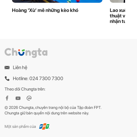
Hoàng 'Xù’ mê những kèo khó
Lao xuống d
thuật viên 
nhận tuyên
Liên hệ
Hotline: 024 7300 7300
Theo dõi Chungta trên:
© 2026 Chungta, chuyên trang nội bộ của Tập đoàn FPT.
Chungta giữ bản quyền nội dung trên website này.
Một sản phẩm của