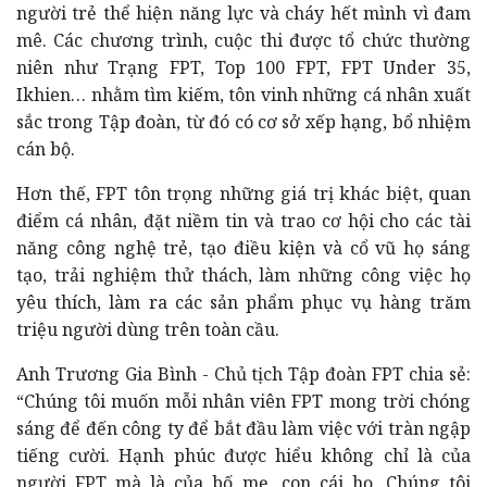
người trẻ thể hiện năng lực và cháy hết mình vì đam
mê. Các chương trình, cuộc thi được tổ chức thường
niên như Trạng FPT, Top 100 FPT, FPT Under 35,
Ikhien… nhằm tìm kiếm, tôn vinh những cá nhân xuất
sắc trong Tập đoàn, từ đó có cơ sở xếp hạng, bổ nhiệm
cán bộ.
Hơn thế, FPT tôn trọng những giá trị khác biệt, quan
điểm cá nhân, đặt niềm tin và trao cơ hội cho các tài
năng công nghệ trẻ, tạo điều kiện và cổ vũ họ sáng
tạo, trải nghiệm thử thách, làm những công việc họ
yêu thích, làm ra các sản phẩm phục vụ hàng trăm
triệu người dùng trên toàn cầu.
Anh Trương Gia Bình - Chủ tịch Tập đoàn FPT chia sẻ:
“Chúng tôi muốn mỗi nhân viên FPT mong trời chóng
sáng để đến công ty để bắt đầu làm việc với tràn ngập
tiếng cười. Hạnh phúc được hiểu không chỉ là của
người FPT mà là của bố mẹ, con cái họ. Chúng tôi