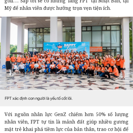
golf…. Sắp tới sẽ có những 'làng FPT' tại Nhật Bản, tại
Mỹ để nhân viên được hưởng trọn vẹn tiện ích.
FPT xác định con người là yếu tố cốt lõi.
Với nguồn nhân lực GenZ chiếm hơn 50% số lượng
nhân viên, FPT tự tin là mảnh đất giúp nhiều gương
mặt trẻ khai phá tiềm lực của bản thân, trao cơ hội để