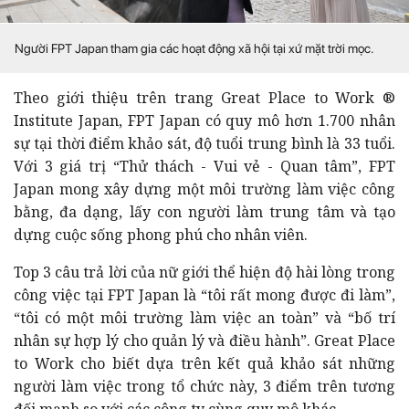
Người FPT Japan tham gia các hoạt động xã hội tại xứ mặt trời mọc.
Theo giới thiệu trên trang Great Place to Work ®
Institute Japan, FPT Japan có quy mô hơn 1.700 nhân
sự tại thời điểm khảo sát, độ tuổi trung bình là 33 tuổi.
Với 3 giá trị “Thử thách - Vui vẻ - Quan tâm”, FPT
Japan mong xây dựng một môi trường làm việc công
bằng, đa dạng, lấy con người làm trung tâm và tạo
dựng cuộc sống phong phú cho nhân viên.
Top 3 câu trả lời của nữ giới thể hiện độ hài lòng trong
công việc tại FPT Japan là “tôi rất mong được đi làm”,
“tôi có một môi trường làm việc an toàn” và “bố trí
nhân sự hợp lý cho quản lý và điều hành”. Great Place
to Work cho biết dựa trên kết quả khảo sát những
người làm việc trong tổ chức này, 3 điểm trên tương
đối mạnh so với các công ty cùng quy mô khác.