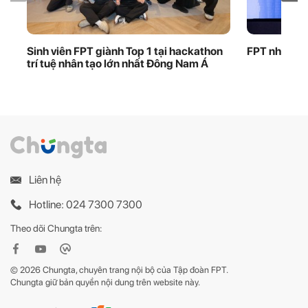
Sinh viên FPT giành Top 1 tại hackathon
FPT nhận bằ
trí tuệ nhân tạo lớn nhất Đông Nam Á
Liên hệ
Hotline: 024 7300 7300
Theo dõi Chungta trên:
© 2026 Chungta, chuyên trang nội bộ của Tập đoàn FPT.
Chungta giữ bản quyền nội dung trên website này.