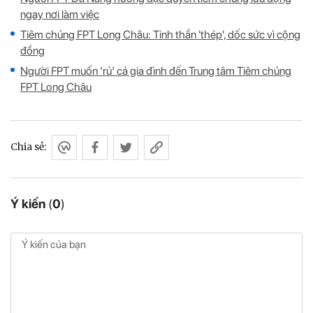
ngay nơi làm việc
Tiêm chủng FPT Long Châu: Tinh thần 'thép', dốc sức vì cộng
đồng
Người FPT muốn ‘rủ’ cả gia đình đến Trung tâm Tiêm chủng
FPT Long Châu
Chia sẻ:
Ý kiến
(
0
)