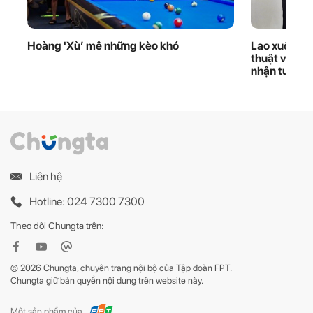
Hoàng 'Xù’ mê những kèo khó
Lao xuống d
thuật viên 
nhận tuyên
Liên hệ
Hotline: 024 7300 7300
Theo dõi Chungta trên:
© 2026 Chungta, chuyên trang nội bộ của Tập đoàn FPT.
Chungta giữ bản quyền nội dung trên website này.
Một sản phẩm của