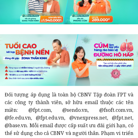
Đối tượng áp dụng là toàn bộ CBNV Tập đoàn FPT và
các công ty thành viên, sở hữu email thuộc các tên
miền: @fpt.com, @sendo.vn, @fsoft.com.vn,
@fe.edu.vn, @fpt.edu.vn, @vnexpress.net, @fpt.net,
@base.vn. Mỗi email được cấp suất ưu đãi giới hạn, có
thể sử dụng cho cả CBNV và người thân. Phạm vi triển