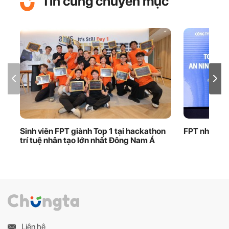
Tin cùng chuyên mục
Sinh viên FPT giành Top 1 tại hackathon
FPT nhận bằ
trí tuệ nhân tạo lớn nhất Đông Nam Á
Liên hệ