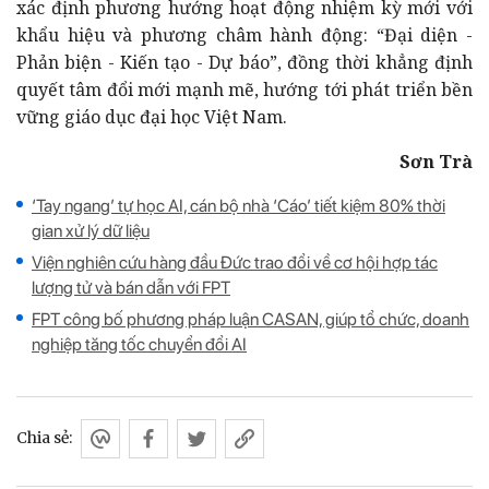
xác định phương hướng hoạt động nhiệm kỳ mới với
khẩu hiệu và phương châm hành động: “Đại diện -
Phản biện - Kiến tạo - Dự báo”, đồng thời khẳng định
quyết tâm đổi mới mạnh mẽ, hướng tới phát triển bền
vững giáo dục đại học Việt Nam.
Sơn Trà
‘Tay ngang’ tự học AI, cán bộ nhà ‘Cáo’ tiết kiệm 80% thời
gian xử lý dữ liệu
Viện nghiên cứu hàng đầu Đức trao đổi về cơ hội hợp tác
lượng tử và bán dẫn với FPT
FPT công bố phương pháp luận CASAN, giúp tổ chức, doanh
nghiệp tăng tốc chuyển đổi AI
Chia sẻ: