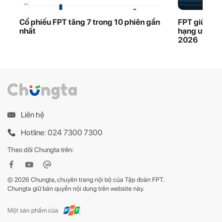
Cổ phiếu FPT tăng 7 trong 10 phiên gần
FPT giữ vững
nhất
hạng uy tín
2026
Liên hệ
Hotline: 024 7300 7300
Theo dõi Chungta trên:
© 2026 Chungta, chuyên trang nội bộ của Tập đoàn FPT.
Chungta giữ bản quyền nội dung trên website này.
Một sản phẩm của