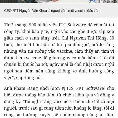
CEO FPT Nguyễn Văn Khoa là người tiêm mũi vaccine đầu tiên.
Từ 7h sáng, 500 nhân viên FPT Software đã có mặt tại
công ty, khai báo y tế, ngồi vào các ghế được sắp xếp
giãn cách ở sảnh tầng trệt. Chị Nguyễn Thị Hồng, 30
tuổi, cho biết hồi hộp từ tối qua đến giờ, hơi lo lắng
nhưng vẫn tin tưởng vào vaccine, cảm thấy an tâm vì
được tiêm vaccine để giảm nguy cơ mắc bệnh. "Tôi đã
chuẩn bị thuốc hạ sốt, ngày mai là chủ nhật được nghỉ
ngơi sau tiêm nên cũng không sợ ảnh hưởng công
việc", chị Hồng nói.
Anh Phạm Đăng Khôi (đơn vị ICS, FPT Software) cho
biết được thông báo tiêm từ chiều hôm qua và đồng ý
đăng ký. "Tôi nghĩ rằng vaccine sẽ tiêm cho tất cả mọi
người, trước sau gì cũng tiêm nên không lo lắng, tôi đi
công tác thường xuyên nên tiêm chủng cũng an tâm.