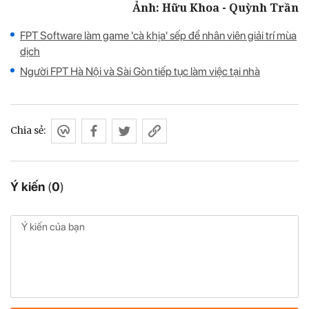
Ảnh: Hữu Khoa - Quỳnh Trần
FPT Software làm game 'cà khịa' sếp để nhân viên giải trí mùa
dịch
Người FPT Hà Nội và Sài Gòn tiếp tục làm việc tại nhà
Chia sẻ:
Ý kiến
(
0
)