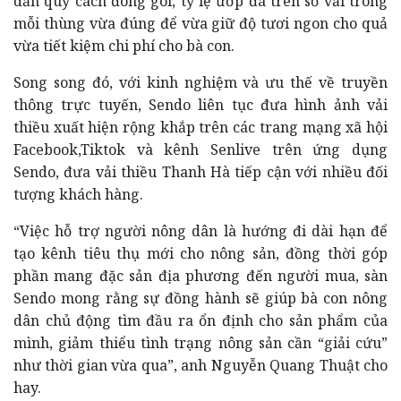
dẫn quy cách đóng gói, tỷ lệ ướp đá trên số vải trong
mỗi thùng vừa đúng để vừa giữ độ tươi ngon cho quả
vừa tiết kiệm chi phí cho bà con.
Song song đó, với kinh nghiệm và ưu thế về truyền
thông trực tuyến, Sendo liên tục đưa hình ảnh vải
thiều xuất hiện rộng khắp trên các trang mạng xã hội
Facebook,Tiktok và kênh Senlive trên ứng dụng
Sendo, đưa vải thiều Thanh Hà tiếp cận với nhiều đối
tượng khách hàng.
“Việc hỗ trợ người nông dân là hướng đi dài hạn để
tạo kênh tiêu thụ mới cho nông sản, đồng thời góp
phần mang đặc sản địa phương đến người mua, sàn
Sendo mong rằng sự đồng hành sẽ giúp bà con nông
dân chủ động tìm đầu ra ổn định cho sản phẩm của
mình, giảm thiểu tình trạng nông sản cần “giải cứu”
như thời gian vừa qua”, anh Nguyễn Quang Thuật cho
hay.