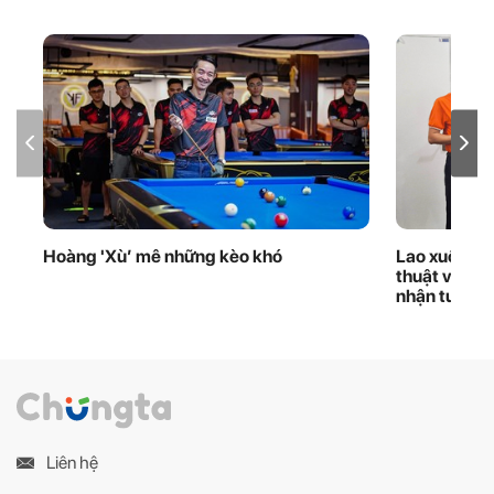
Hoàng 'Xù’ mê những kèo khó
Lao xuống d
thuật viên 
nhận tuyên
Liên hệ