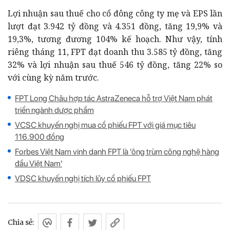
Lợi nhuận sau thuế cho cổ đông công ty mẹ và EPS lần
lượt đạt 3.942 tỷ đồng và 4.351 đồng, tăng 19,9% và
19,3%, tương đương 104% kế hoạch. Như vậy, tính
riêng tháng 11, FPT đạt doanh thu 3.585 tỷ đồng, tăng
32% và lợi nhuận sau thuế 546 tỷ đồng, tăng 22% so
với cùng kỳ năm trước.
FPT Long Châu hợp tác AstraZeneca hỗ trợ Việt Nam phát
triển ngành dược phẩm
VCSC khuyến nghị mua cổ phiếu FPT với giá mục tiêu
116.900 đồng
Forbes Việt Nam vinh danh FPT là 'ông trùm công nghệ hàng
đầu Việt Nam'
VDSC khuyến nghị tích lũy cổ phiếu FPT
Chia sẻ: