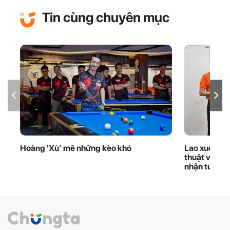
Tin cùng chuyên mục
Hoàng 'Xù’ mê những kèo khó
Lao xuống d
thuật viên 
nhận tuyên