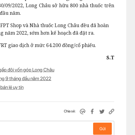
30/09/2022, Long Châu sở hữu 800 nhà thuốc trên
 đầu năm.
ỗi FPT Shop và Nhà thuốc Long Châu đều đã hoàn
g năm 2022, sớm hơn kế hoạch đã đặt ra.
FRT giao dịch ở mức 64.200 đồng/cổ phiếu.
S.T
 gấp đôi vốn góp Long Châu
ong 9 tháng đầu năm 2022
bán lẻ uy tín
Chia sẻ:
Gửi