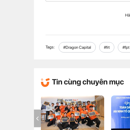
Hã
Tags:
#Dragon Capital
#frt
#fpt 
Tin cùng chuyên mục