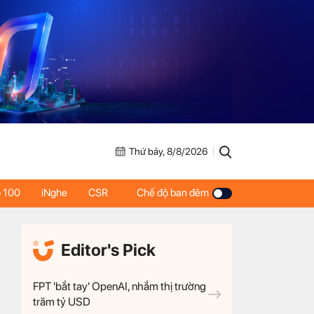
Thứ bảy, 8/8/2026
 100
iNghe
CSR
Chế độ ban đêm
Editor's Pick
FPT 'bắt tay' OpenAI, nhắm thị trường
trăm tỷ USD