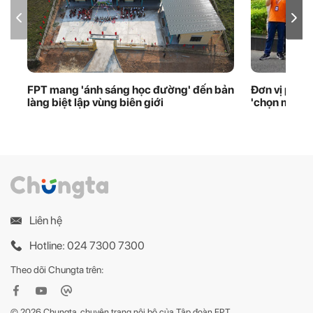
FPT mang 'ánh sáng học đường' đến bản
Đơn vị phầ
làng biệt lập vùng biên giới
'chọn mặt g
Liên hệ
Hotline: 024 7300 7300
Theo dõi Chungta trên:
© 2026 Chungta, chuyên trang nội bộ của Tập đoàn FPT.