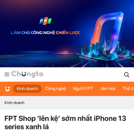
Kinh doanh
Công nghệ
Người FPT
Văn hóa
Thể t
Kinh doanh
FPT Shop ‘lên kệ’ sớm nhất iPhone 13
series xanh lá