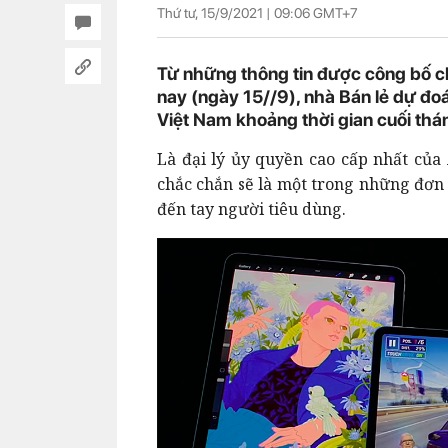
Thứ tư, 15/9/2021 |
09:06
GMT+7
Từ những thông tin được công bố ch
nay (ngày 15//9), nhà Bán lẻ dự đoá
Việt Nam khoảng thời gian cuối thán
Là đại lý ủy quyền cao cấp nhất của 
chắc chắn sẽ là một trong những đơn
đến tay người tiêu dùng.