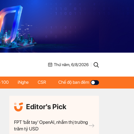
Thứ năm, 6/8/2026
 100
iNghe
CSR
Chế độ ban đêm
Editor's Pick
FPT 'bắt tay' OpenAI, nhắm thị trường
trăm tỷ USD