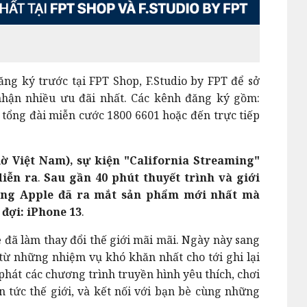
ng ký trước tại FPT Shop, F.Studio by FPT để sở
ận nhiều ưu đãi nhất. Các kênh đăng ký gồm:
, tổng đài miễn cước 1800 6601 hoặc đến trực tiếp
iờ Việt Nam), sự kiện "California Streaming"
iễn ra
.
Sau gần 40 phút thuyết trình và giới
cùng Apple đã ra mắt sản phẩm mới nhất mà
 đợi: iPhone 13
.
đã làm thay đổi thế giới mãi mãi. Ngày này sang
từ những nhiệm vụ khó khăn nhất cho tới ghi lại
hát các chương trình truyền hình yêu thích, chơi
in tức thế giới, và kết nối với bạn bè cùng những