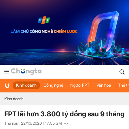
Kinh doanh
Công nghệ
Người FPT
Văn hóa
Thể t
Kinh doanh
FPT lãi hơn 3.800 tỷ đồng sau 9 tháng
Thứ năm, 22/10/2020 |
17:55
GMT+7