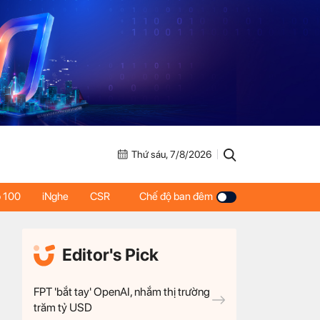
Thứ sáu, 7/8/2026
 100
iNghe
CSR
Chế độ ban đêm
Editor's Pick
FPT 'bắt tay' OpenAI, nhắm thị trường
trăm tỷ USD