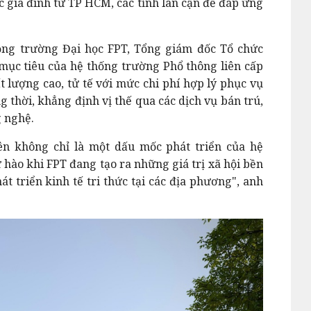
c gia đình từ TP HCM, các tỉnh lân cận để đáp ứng
ồng trường Đại học FPT, Tổng giám đốc Tổ chức
 mục tiêu của hệ thống trường Phổ thông liên cấp
t lượng cao, tử tế với mức chi phí hợp lý phục vụ
 thời, khẳng định vị thế qua các dịch vụ bán trú,
g nghệ.
n không chỉ là một dấu mốc phát triển của hệ
 hào khi FPT đang tạo ra những giá trị xã hội bền
t triển kinh tế tri thức tại các địa phương", anh